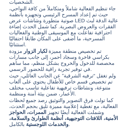
الشخصيات.
جاء تنظيم الفعالية شاملاً ومتكاملاً من كافة النواحي،
حيث تم إعداد المسرح الرئيسي وتجهيزه بأنظمة
صوتية متطورة وشاشات عرض LED عالية الدقة لبث
الفقرات والعروض البصرية. كما شمل الحدث إضاءة
احترافية تفاعلت مع الموسيقى الوطنية والفعاليات
المسرحية، ما أضفى على المكان طابعًا احتفاليًا
استثنائيًا.
تم تخصيص منطقة مميزة
لكبار الزوار
مزودة
بكراسي فاخرة وسجاد أحمر، إلى جانب مسارات
مخصصة للدخول والخروج بشكل منظم، مما ساهم
في توفير تجربة راقية للحضور الرسمي.
ولم تغفل “ترفيه الشرقية” عن الجانب العائلي، حيث
تم تخصيص قسم خاص للأطفال يحتوي على ألعاب
متنوعة، ونشاطات ترفيهية تفاعلية تناسب مختلف
الأعمار، ضمن بيئة آمنة ومنظمة.
كما تولت فرق التصوير والتوثيق رصد جميع لحظات
الفعالية، مع تغطية إعلامية مميزة تليق بحجم الحدث،
وشملت الفعالية أيضًا تجهيز
الممرات، الحواجز
الأمنية، اللافتات التوجيهية، أنظمة الطوارئ والسلامة،
بالكامل.
والخدمات اللوجستية