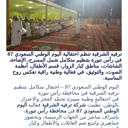
ترفيه الشرقية تنظم احتفالية اليوم الوطني السعودي 87
في رأس تنورة بتنظيم متكامل شمل المسرح، الإضاءة،
الشاشات، مناطق كبار الزوار، قسم الأطفال، أنظمة
الصوت، والتوثيق، في فعالية وطنية راقية تعكس روح
المناسبة.
اليوم الوطني السعودي 87 – احتفال متكامل بتنظيم
ترفيه الشرقية في محافظة رأس تنورة
في احتفالية وطنية مميزة تجسّد الفخر والاعتزاز
بالوطن، نظّمت
شركة ترفيه الشرقية
فعالية
اليوم
الوطني السعودي 87
في
محافظة رأس تنورة
،
بإشراف مباشر من الجهات الرسمية، وبحضور
جماهيري واسع ضم العائلات والأطفال وكبار