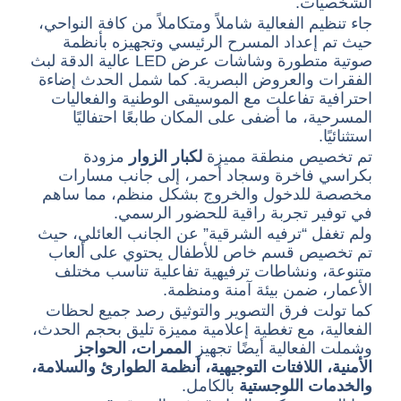
الشخصيات.
جاء تنظيم الفعالية شاملاً ومتكاملاً من كافة النواحي،
حيث تم إعداد المسرح الرئيسي وتجهيزه بأنظمة
صوتية متطورة وشاشات عرض LED عالية الدقة لبث
الفقرات والعروض البصرية. كما شمل الحدث إضاءة
احترافية تفاعلت مع الموسيقى الوطنية والفعاليات
المسرحية، ما أضفى على المكان طابعًا احتفاليًا
استثنائيًا.
تم تخصيص منطقة مميزة
لكبار الزوار
مزودة
بكراسي فاخرة وسجاد أحمر، إلى جانب مسارات
مخصصة للدخول والخروج بشكل منظم، مما ساهم
في توفير تجربة راقية للحضور الرسمي.
ولم تغفل “ترفيه الشرقية” عن الجانب العائلي، حيث
تم تخصيص قسم خاص للأطفال يحتوي على ألعاب
متنوعة، ونشاطات ترفيهية تفاعلية تناسب مختلف
الأعمار، ضمن بيئة آمنة ومنظمة.
كما تولت فرق التصوير والتوثيق رصد جميع لحظات
الفعالية، مع تغطية إعلامية مميزة تليق بحجم الحدث،
وشملت الفعالية أيضًا تجهيز
الممرات، الحواجز
الأمنية، اللافتات التوجيهية، أنظمة الطوارئ والسلامة،
والخدمات اللوجستية
بالكامل.