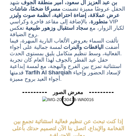
بن عبد العزيز آل سعود، أمير منطقة الجوف
شهد
الحفل عروضًا مميزة تضمنت
مسرحًا ضخمًا، شاشات
عرض عملاقة، إضاءة احترافية، أنظمة صوت وليزر
متطورة
، بالإضافة إلى مقاعد فاخرة وكراسي VIP
لكبار الزوار، مع
سجاد استقبال وزهور طبيعية
تعكس
روح الضيافة.
تألقت السماء بعروض الألعاب النارية المبهرة، فيما
أضفت
اليافطات والبنرات
لمسة جمالية على أجواء
الفعالية، وسط تنظيم متكامل يليق بمستوى الحدث.
حفل عيد الفطر بالجوف لهذا العام كان تجربة
استثنائية تمزج بين الفرح والبهجة، مع لمسة إبداعية
لإسعاد الحضور وإحياء
Tarfih Al Sharqiah
قدمتها
أجواء العيد بروح مميزة.
معرض الصور
إذا كنت تبحث عن تنظيم فعالية استثنائية تجمع بين
الفخامة والإبداع، اتصل بنا الآن لتصميم حدثك بأعلى
معايير الاحترافية.