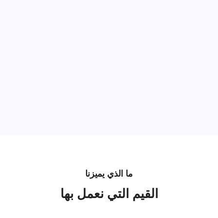
ما الذي يميزنا
القيم التي نعمل بها