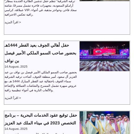
“ترفيه الشرقية” تنظم حفل تدشين الطائرة الجديدة بمطار
أرامكو السعودية، بتجهيزات فاخرة تشمل مسرحًا، شاشة
عملاقة، كراسي VIP، سجاد فاخر، وحواجز مذهبة، في أجواء
راقية تعكس الاحترافية.
اقرأ المزيد >
حفل أهالي الجوف بعيد الفطر 1444هـ
بحضور صاحب السمو الملكي الأمير فيصل
بن نواف
14 August، 2025
بحضور صاحب السمو الملكي الأمير فيصل بن نواف بن عبد
العزيز آل سعود، أمير منطقة الجوف، أضاءت ترفيه الشرقية
سماء الجوف باحتفالية عيد الفطر المبارك 1444 هـ، مع
عروض مبهرة تشمل المسرح والشاشات العملاقة والإضاءة
والألعاب النارية في أجواء تنظيمية راقية.
اقرأ المزيد >
حفل توقيع عقود الخدمات البحرية – برنامج
التخصص 2023 في ميناء الملك عبد العزيز
14 August، 2025