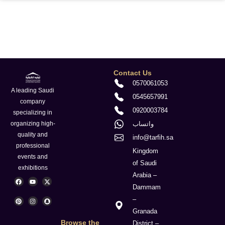
Contact Us
0570061053
A leading Saudi
0545657991
company
0920003784
specializing in
واتساب
organizing high-
quality and
info@tarfih.sa
professional
Kingdom
events and
of Saudi
exhibitions
Arabia –
F
P
Y
I
X
S
a
i
o
n
-
n
Dammam
c
n
u
s
t
a
e
t
t
t
w
p
–
b
e
u
a
i
c
o
r
b
g
t
h
Granada
o
e
e
r
t
a
k
s
a
e
t
Browse the
District –
t
m
r