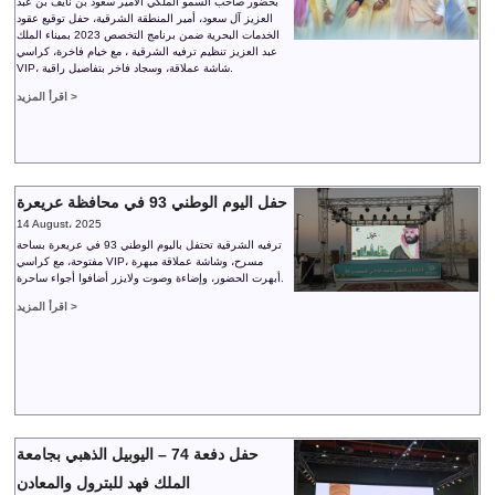
بحضور صاحب السمو الملكي الأمير سعود بن نايف بن عبد
العزيز آل سعود، أمير المنطقة الشرقية، حفل توقيع عقود
الخدمات البحرية ضمن برنامج التخصص 2023 بميناء الملك
عبد العزيز تنظيم ترفيه الشرقية ، مع خيام فاخرة، كراسي
VIP، شاشة عملاقة، وسجاد فاخر بتفاصيل راقية.
اقرأ المزيد >
حفل اليوم الوطني 93 في محافظة عريعرة
14 August، 2025
ترفيه الشرقية تحتفل باليوم الوطني 93 في عريعرة بساحة
مفتوحة، مع كراسي VIP، مسرح، وشاشة عملاقة مبهرة
أبهرت الحضور، وإضاءة وصوت ولايزر أضافوا أجواء ساحرة.
اقرأ المزيد >
حفل دفعة 74 – اليوبيل الذهبي بجامعة
الملك فهد للبترول والمعادن