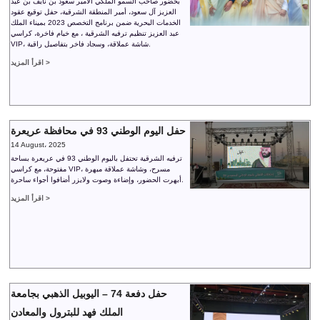
بحضور صاحب السمو الملكي الأمير سعود بن نايف بن عبد
العزيز آل سعود، أمير المنطقة الشرقية، حفل توقيع عقود
الخدمات البحرية ضمن برنامج التخصص 2023 بميناء الملك
عبد العزيز تنظيم ترفيه الشرقية ، مع خيام فاخرة، كراسي
VIP، شاشة عملاقة، وسجاد فاخر بتفاصيل راقية.
اقرأ المزيد >
حفل اليوم الوطني 93 في محافظة عريعرة
14 August، 2025
ترفيه الشرقية تحتفل باليوم الوطني 93 في عريعرة بساحة
مفتوحة، مع كراسي VIP، مسرح، وشاشة عملاقة مبهرة
أبهرت الحضور، وإضاءة وصوت ولايزر أضافوا أجواء ساحرة.
اقرأ المزيد >
حفل دفعة 74 – اليوبيل الذهبي بجامعة
الملك فهد للبترول والمعادن