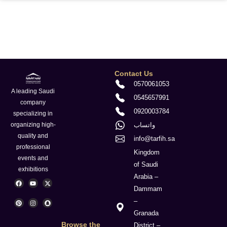
Contact Us
0570061053
A leading Saudi
0545657991
company
0920003784
specializing in
واتساب
organizing high-
quality and
info@tarfih.sa
professional
Kingdom
events and
of Saudi
exhibitions
Arabia –
F
P
Y
I
X
S
a
i
o
n
-
n
Dammam
c
n
u
s
t
a
e
t
t
t
w
p
–
b
e
u
a
i
c
o
r
b
g
t
h
Granada
o
e
e
r
t
a
k
s
a
e
t
Browse the
District –
t
m
r