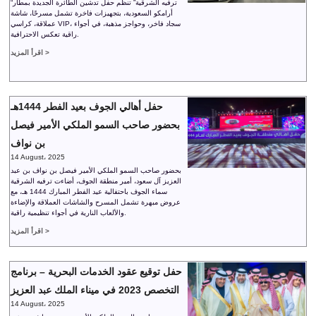
“ترفيه الشرقية” تنظم حفل تدشين الطائرة الجديدة بمطار
أرامكو السعودية، بتجهيزات فاخرة تشمل مسرحًا، شاشة
عملاقة، كراسي VIP، سجاد فاخر، وحواجز مذهبة، في أجواء
راقية تعكس الاحترافية.
اقرأ المزيد >
حفل أهالي الجوف بعيد الفطر 1444هـ
بحضور صاحب السمو الملكي الأمير فيصل
بن نواف
14 August، 2025
بحضور صاحب السمو الملكي الأمير فيصل بن نواف بن عبد
العزيز آل سعود، أمير منطقة الجوف، أضاءت ترفيه الشرقية
سماء الجوف باحتفالية عيد الفطر المبارك 1444 هـ، مع
عروض مبهرة تشمل المسرح والشاشات العملاقة والإضاءة
والألعاب النارية في أجواء تنظيمية راقية.
اقرأ المزيد >
حفل توقيع عقود الخدمات البحرية – برنامج
التخصص 2023 في ميناء الملك عبد العزيز
14 August، 2025