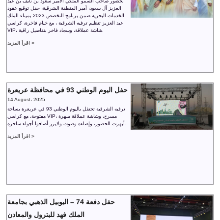
بحضور صاحب السمو الملكي الأمير سعود بن نايف بن عبد
العزيز آل سعود، أمير المنطقة الشرقية، حفل توقيع عقود
الخدمات البحرية ضمن برنامج التخصص 2023 بميناء الملك
عبد العزيز تنظيم ترفيه الشرقية ، مع خيام فاخرة، كراسي
VIP، شاشة عملاقة، وسجاد فاخر بتفاصيل راقية.
اقرأ المزيد >
حفل اليوم الوطني 93 في محافظة عريعرة
14 August، 2025
ترفيه الشرقية تحتفل باليوم الوطني 93 في عريعرة بساحة
مفتوحة، مع كراسي VIP، مسرح، وشاشة عملاقة مبهرة
أبهرت الحضور، وإضاءة وصوت ولايزر أضافوا أجواء ساحرة.
اقرأ المزيد >
حفل دفعة 74 – اليوبيل الذهبي بجامعة
الملك فهد للبترول والمعادن