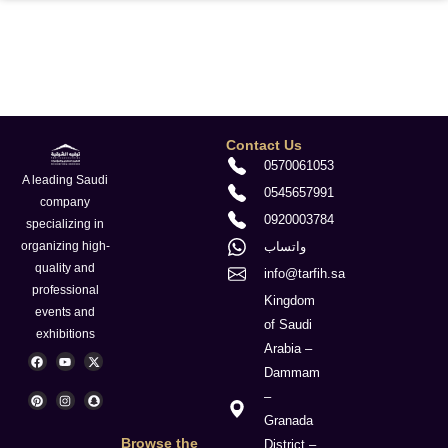
Contact Us
0570061053
A leading Saudi
0545657991
company
0920003784
specializing in
واتساب
organizing high-
quality and
info@tarfih.sa
professional
Kingdom
events and
of Saudi
exhibitions
Arabia –
F
P
Y
I
X
S
a
i
o
n
-
n
Dammam
c
n
u
s
t
a
e
t
t
t
w
p
–
b
e
u
a
i
c
o
r
b
g
t
h
Granada
o
e
e
r
t
a
k
s
a
e
t
Browse the
District –
t
m
r