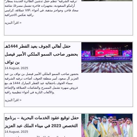
“ترفيه الشرقية” تنظم حفل تدشين الطائرة الجديدة بمطار
أرامكو السعودية، بتجهيزات فاخرة تشمل مسرحًا، شاشة
عملاقة، كراسي VIP، سجاد فاخر، وحواجز مذهبة، في أجواء
راقية تعكس الاحترافية.
اقرأ المزيد >
حفل أهالي الجوف بعيد الفطر 1444هـ
بحضور صاحب السمو الملكي الأمير فيصل
بن نواف
14 August، 2025
بحضور صاحب السمو الملكي الأمير فيصل بن نواف بن عبد
العزيز آل سعود، أمير منطقة الجوف، أضاءت ترفيه الشرقية
سماء الجوف باحتفالية عيد الفطر المبارك 1444 هـ، مع
عروض مبهرة تشمل المسرح والشاشات العملاقة والإضاءة
والألعاب النارية في أجواء تنظيمية راقية.
اقرأ المزيد >
حفل توقيع عقود الخدمات البحرية – برنامج
التخصص 2023 في ميناء الملك عبد العزيز
14 August، 2025