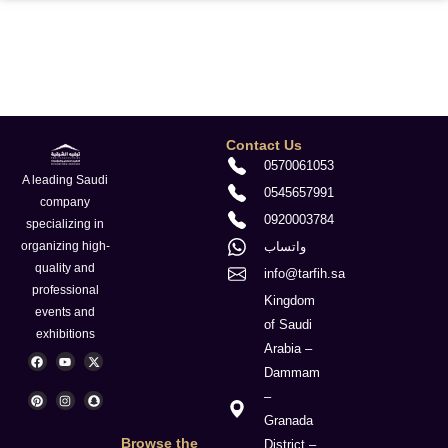
Contact Us
0570061053
A leading Saudi
0545657991
company
0920003784
specializing in
واتساب
organizing high-
quality and
info@tarfih.sa
professional
Kingdom
events and
of Saudi
exhibitions
Arabia –
F
P
Y
I
X
S
a
i
o
n
-
n
Dammam
c
n
u
s
t
a
e
t
t
t
w
p
–
b
e
u
a
i
c
o
r
b
g
t
h
Granada
o
e
e
r
t
a
k
s
a
e
t
Browse the
District –
t
m
r