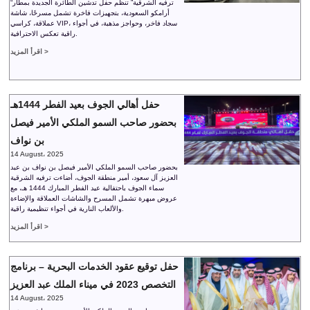
“ترفيه الشرقية” تنظم حفل تدشين الطائرة الجديدة بمطار
أرامكو السعودية، بتجهيزات فاخرة تشمل مسرحًا، شاشة
عملاقة، كراسي VIP، سجاد فاخر، وحواجز مذهبة، في أجواء
راقية تعكس الاحترافية.
اقرأ المزيد >
حفل أهالي الجوف بعيد الفطر 1444هـ
بحضور صاحب السمو الملكي الأمير فيصل
بن نواف
14 August، 2025
بحضور صاحب السمو الملكي الأمير فيصل بن نواف بن عبد
العزيز آل سعود، أمير منطقة الجوف، أضاءت ترفيه الشرقية
سماء الجوف باحتفالية عيد الفطر المبارك 1444 هـ، مع
عروض مبهرة تشمل المسرح والشاشات العملاقة والإضاءة
والألعاب النارية في أجواء تنظيمية راقية.
اقرأ المزيد >
حفل توقيع عقود الخدمات البحرية – برنامج
التخصص 2023 في ميناء الملك عبد العزيز
14 August، 2025