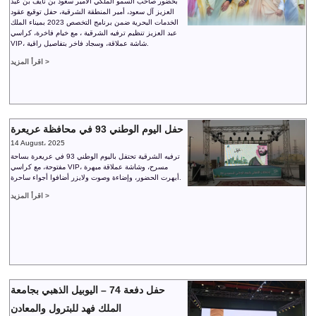
بحضور صاحب السمو الملكي الأمير سعود بن نايف بن عبد
العزيز آل سعود، أمير المنطقة الشرقية، حفل توقيع عقود
الخدمات البحرية ضمن برنامج التخصص 2023 بميناء الملك
عبد العزيز تنظيم ترفيه الشرقية ، مع خيام فاخرة، كراسي
VIP، شاشة عملاقة، وسجاد فاخر بتفاصيل راقية.
اقرأ المزيد >
حفل اليوم الوطني 93 في محافظة عريعرة
14 August، 2025
ترفيه الشرقية تحتفل باليوم الوطني 93 في عريعرة بساحة
مفتوحة، مع كراسي VIP، مسرح، وشاشة عملاقة مبهرة
أبهرت الحضور، وإضاءة وصوت ولايزر أضافوا أجواء ساحرة.
اقرأ المزيد >
حفل دفعة 74 – اليوبيل الذهبي بجامعة
الملك فهد للبترول والمعادن