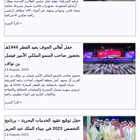
“ترفيه الشرقية” تنظم حفل تدشين الطائرة الجديدة بمطار
أرامكو السعودية، بتجهيزات فاخرة تشمل مسرحًا، شاشة
عملاقة، كراسي VIP، سجاد فاخر، وحواجز مذهبة، في أجواء
راقية تعكس الاحترافية.
اقرأ المزيد >
حفل أهالي الجوف بعيد الفطر 1444هـ
بحضور صاحب السمو الملكي الأمير فيصل
بن نواف
14 August، 2025
بحضور صاحب السمو الملكي الأمير فيصل بن نواف بن عبد
العزيز آل سعود، أمير منطقة الجوف، أضاءت ترفيه الشرقية
سماء الجوف باحتفالية عيد الفطر المبارك 1444 هـ، مع
عروض مبهرة تشمل المسرح والشاشات العملاقة والإضاءة
والألعاب النارية في أجواء تنظيمية راقية.
اقرأ المزيد >
حفل توقيع عقود الخدمات البحرية – برنامج
التخصص 2023 في ميناء الملك عبد العزيز
14 August، 2025