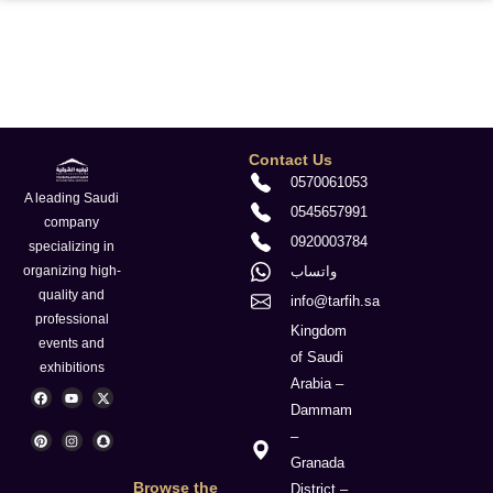
Contact Us
0570061053
A leading Saudi
0545657991
company
0920003784
specializing in
واتساب
organizing high-
quality and
info@tarfih.sa
professional
Kingdom
events and
of Saudi
exhibitions
Arabia –
F
P
Y
I
X
S
a
i
o
n
-
n
Dammam
c
n
u
s
t
a
e
t
t
t
w
p
–
b
e
u
a
i
c
o
r
b
g
t
h
Granada
o
e
e
r
t
a
k
s
a
e
t
Browse the
District –
t
m
r