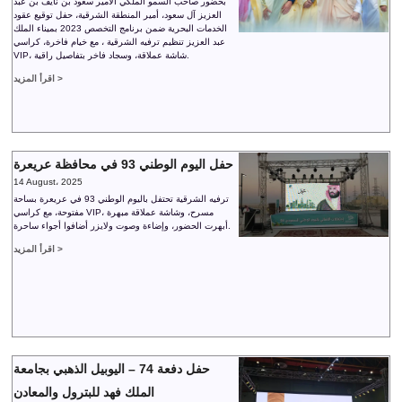
بحضور صاحب السمو الملكي الأمير سعود بن نايف بن عبد
العزيز آل سعود، أمير المنطقة الشرقية، حفل توقيع عقود
الخدمات البحرية ضمن برنامج التخصص 2023 بميناء الملك
عبد العزيز تنظيم ترفيه الشرقية ، مع خيام فاخرة، كراسي
VIP، شاشة عملاقة، وسجاد فاخر بتفاصيل راقية.
اقرأ المزيد >
حفل اليوم الوطني 93 في محافظة عريعرة
14 August، 2025
ترفيه الشرقية تحتفل باليوم الوطني 93 في عريعرة بساحة
مفتوحة، مع كراسي VIP، مسرح، وشاشة عملاقة مبهرة
أبهرت الحضور، وإضاءة وصوت ولايزر أضافوا أجواء ساحرة.
اقرأ المزيد >
حفل دفعة 74 – اليوبيل الذهبي بجامعة
الملك فهد للبترول والمعادن