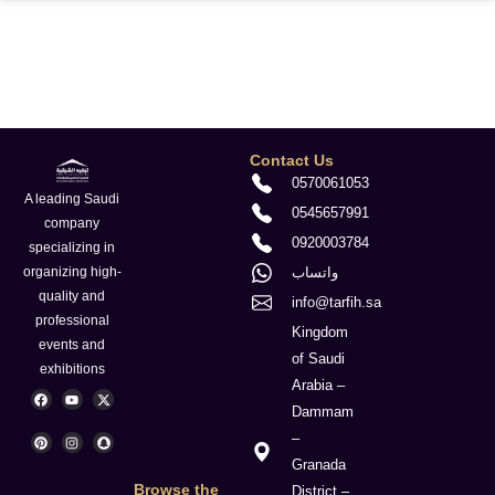
Contact Us
0570061053
A leading Saudi
0545657991
company
0920003784
specializing in
واتساب
organizing high-
quality and
info@tarfih.sa
professional
Kingdom
events and
of Saudi
exhibitions
Arabia –
F
P
Y
I
X
S
a
i
o
n
-
n
Dammam
c
n
u
s
t
a
e
t
t
t
w
p
–
b
e
u
a
i
c
o
r
b
g
t
h
Granada
o
e
e
r
t
a
k
s
a
e
t
Browse the
District –
t
m
r