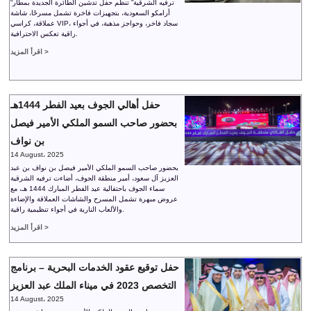
“ترفيه الشرقية” تنظم حفل تدشين الطائرة الجديدة بمطار
أرامكو السعودية، بتجهيزات فاخرة تشمل مسرحًا، شاشة
عملاقة، كراسي VIP، سجاد فاخر، وحواجز مذهبة، في أجواء
راقية تعكس الاحترافية.
اقرأ المزيد >
حفل أهالي الجوف بعيد الفطر 1444هـ
بحضور صاحب السمو الملكي الأمير فيصل
بن نواف
14 August، 2025
بحضور صاحب السمو الملكي الأمير فيصل بن نواف بن عبد
العزيز آل سعود، أمير منطقة الجوف، أضاءت ترفيه الشرقية
سماء الجوف باحتفالية عيد الفطر المبارك 1444 هـ، مع
عروض مبهرة تشمل المسرح والشاشات العملاقة والإضاءة
والألعاب النارية في أجواء تنظيمية راقية.
اقرأ المزيد >
حفل توقيع عقود الخدمات البحرية – برنامج
التخصص 2023 في ميناء الملك عبد العزيز
14 August، 2025