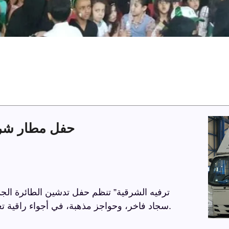
حفل مطار شركة
مسرحًا، شاشة عملاقة، كراسي VIP، سجاد فاخر، وحواجز مذهبة، في أجواء راقية تعكس الاحترافية.