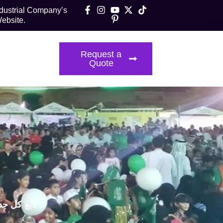
ndustrial Company’s
ebsite.
t Us
Request a
Quote
تابع كل جد