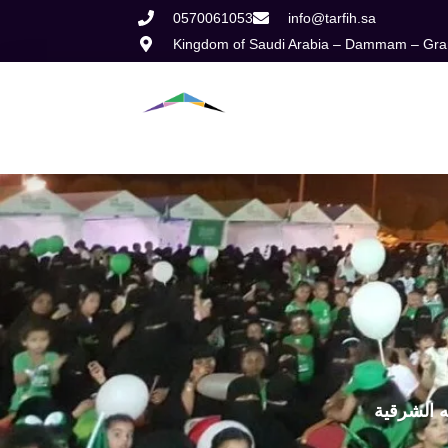
Skip
0570061053
info@tarfih.sa
Kingdom of Saudi Arabia – Dammam – Grana
to
content
Home
Abou
ه الشرقية