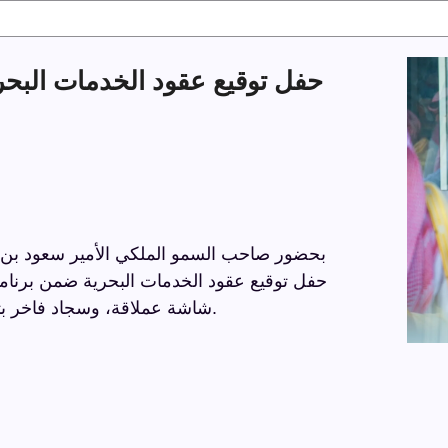
بحضور صاحب السمو الملكي الأمير سعود بن نا
الشرقية ، مع خيام فاخرة، كراسي VIP، شاشة عملاقة، وسجاد فاخر بتفاصيل راقية.