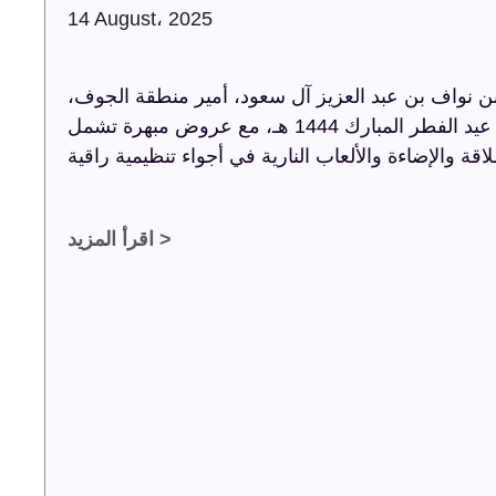
14 August، 2025
 نواف بن عبد العزيز آل سعود، أمير منطقة الجوف،
أضاءت ترفيه الشرقية سماء الجوف باحتفالية عيد الفطر المبارك 1444 هـ، مع عروض مبهرة تشمل
اقرأ المزيد >