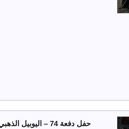
حفل دفعة 74 – اليوبيل الذهبي بجامعة الملك فهد للبترول والمعادن