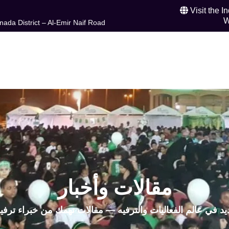
Visit the I
W
da District – Al-Emir Naif Road
t Us
Our Services
Our Projects
Contac
News & Articles
AR
مقالات وأخبار
يد في عالم الفعاليات والترفيه — مقالات تهمك من خبراء ترفي