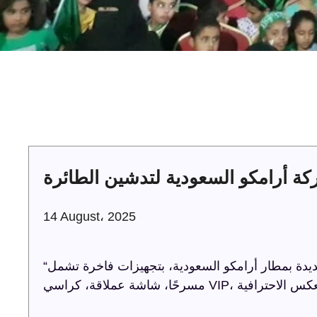
 أرامكو السعودية لتدشين الطائرة
14 August، 2025
“ترفيه الشرقية” تنظم حفل تدشين الطائرة الجديدة بمطار أرامكو السعودية، بتجهيزات فاخرة تشمل