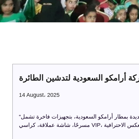
 أرامكو السعودية لتدشين الطائرة
14 August، 2025
“ترفيه الشرقية” تنظم حفل تدشين الطائرة الجديدة بمطار أرامكو السعودية، بتجهيزات فاخرة تشمل