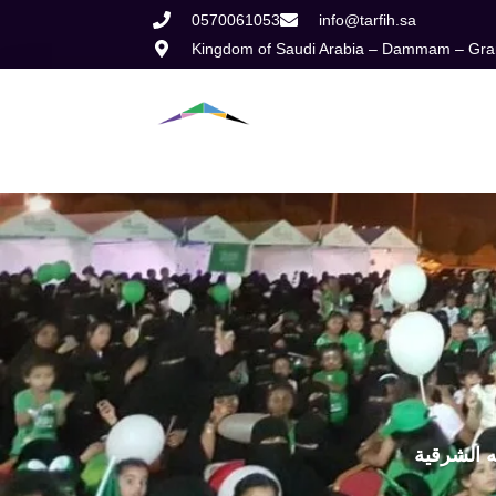
Skip
0570061053
info@tarfih.sa
Kingdom of Saudi Arabia – Dammam – Grana
to
content
Home
Abou
ه الشرقية