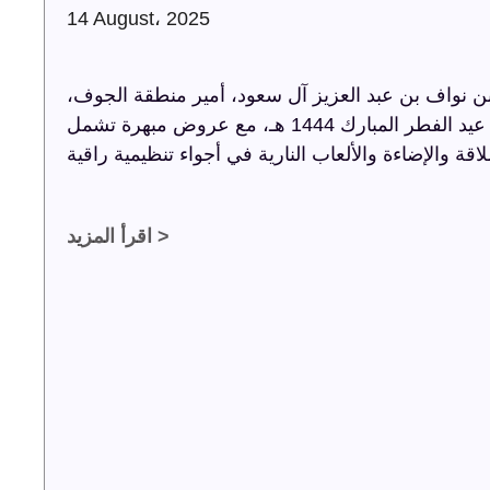
14 August، 2025
 نواف بن عبد العزيز آل سعود، أمير منطقة الجوف،
أضاءت ترفيه الشرقية سماء الجوف باحتفالية عيد الفطر المبارك 1444 هـ، مع عروض مبهرة تشمل
اقرأ المزيد >