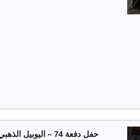
حفل دفعة 74 – اليوبيل الذهبي بجامعة الملك فهد للبترول والمعادن