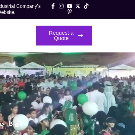
ndustrial Company’s
ebsite.
t Us
Request a
Quote
تابع كل جد