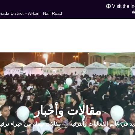
Visit the I
W
da District – Al-Emir Naif Road
t Us
Our Services
Our Projects
Contac
News & Articles
AR
مقالات وأخبار
يد في عالم الفعاليات والترفيه — مقالات تهمك من خبراء ترفي