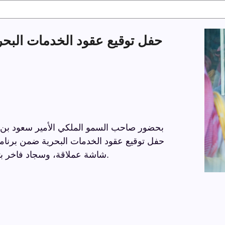
بحضور صاحب السمو الملكي الأمير سعود بن نا
الشرقية ، مع خيام فاخرة، كراسي VIP، شاشة عملاقة، وسجاد فاخر بتفاصيل راقية.