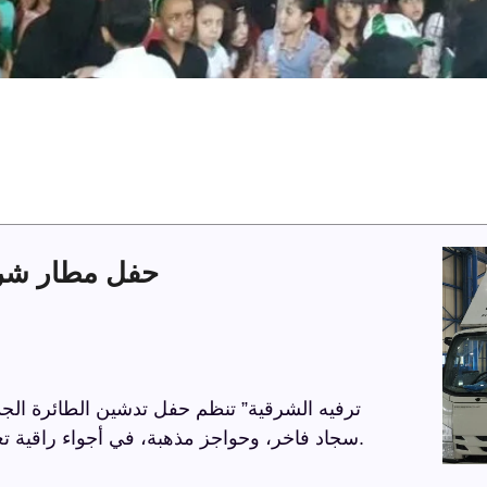
حفل مطار شركة
مسرحًا، شاشة عملاقة، كراسي VIP، سجاد فاخر، وحواجز مذهبة، في أجواء راقية تعكس الاحترافية.