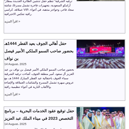
“ترفيه الشرقية” تنظم حفل تدشين الطائرة الجديدة بمطار
أرامكو السعودية، بتجهيزات فاخرة تشمل مسرحًا، شاشة
عملاقة، كراسي VIP، سجاد فاخر، وحواجز مذهبة، في أجواء
راقية تعكس الاحترافية.
اقرأ المزيد >
حفل أهالي الجوف بعيد الفطر 1444هـ
بحضور صاحب السمو الملكي الأمير فيصل
بن نواف
14 August، 2025
بحضور صاحب السمو الملكي الأمير فيصل بن نواف بن عبد
العزيز آل سعود، أمير منطقة الجوف، أضاءت ترفيه الشرقية
سماء الجوف باحتفالية عيد الفطر المبارك 1444 هـ، مع
عروض مبهرة تشمل المسرح والشاشات العملاقة والإضاءة
والألعاب النارية في أجواء تنظيمية راقية.
اقرأ المزيد >
حفل توقيع عقود الخدمات البحرية – برنامج
التخصص 2023 في ميناء الملك عبد العزيز
14 August، 2025