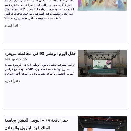
بحضور صاحب السمو الملكي الأمير سعود بن نايف بن عبد
العزيز آل سعود، أمير المنطقة الشرقية، حفل توقيع عقود
الخدمات البحرية ضمن برنامج التخصص 2023 بميناء الملك
عبد العزيز تنظيم ترفيه الشرقية ، مع خيام فاخرة، كراسي
VIP، شاشة عملاقة، وسجاد فاخر بتفاصيل راقية.
اقرأ المزيد >
حفل اليوم الوطني 93 في محافظة عريعرة
14 August، 2025
ترفيه الشرقية تحتفل باليوم الوطني 93 في عريعرة بساحة
مفتوحة، مع كراسي VIP، مسرح، وشاشة عملاقة مبهرة
أبهرت الحضور، وإضاءة وصوت ولايزر أضافوا أجواء ساحرة.
اقرأ المزيد >
حفل دفعة 74 – اليوبيل الذهبي بجامعة
الملك فهد للبترول والمعادن