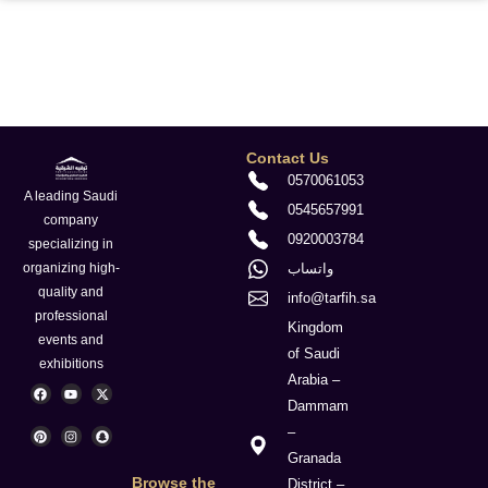
Contact Us
0570061053
A leading Saudi
0545657991
company
0920003784
specializing in
واتساب
organizing high-
quality and
info@tarfih.sa
professional
Kingdom
events and
of Saudi
exhibitions
Arabia –
F
P
Y
I
X
S
a
i
o
n
-
n
Dammam
c
n
u
s
t
a
e
t
t
t
w
p
–
b
e
u
a
i
c
o
r
b
g
t
h
Granada
o
e
e
r
t
a
k
s
a
e
t
Browse the
District –
t
m
r