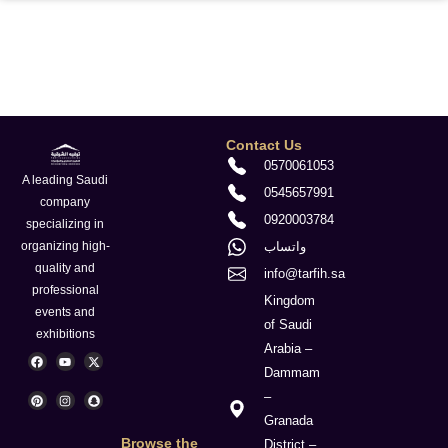
Contact Us
0570061053
A leading Saudi
0545657991
company
0920003784
specializing in
واتساب
organizing high-
quality and
info@tarfih.sa
professional
Kingdom
events and
of Saudi
exhibitions
Arabia –
F
P
Y
I
X
S
a
i
o
n
-
n
Dammam
c
n
u
s
t
a
e
t
t
t
w
p
–
b
e
u
a
i
c
o
r
b
g
t
h
Granada
o
e
e
r
t
a
k
s
a
e
t
Browse the
District –
t
m
r