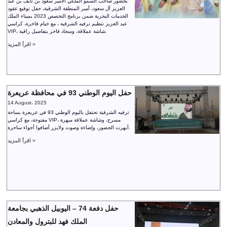
بحضور صاحب السمو الملكي الأمير سعود بن نايف بن عبد
العزيز آل سعود، أمير المنطقة الشرقية، حفل توقيع عقود
الخدمات البحرية ضمن برنامج التخصص 2023 بميناء الملك
عبد العزيز تنظيم ترفيه الشرقية ، مع خيام فاخرة، كراسي
VIP، شاشة عملاقة، وسجاد فاخر بتفاصيل راقية.
اقرأ المزيد >
حفل اليوم الوطني 93 في محافظة عريعرة
14 August، 2025
ترفيه الشرقية تحتفل باليوم الوطني 93 في عريعرة بساحة
مفتوحة، مع كراسي VIP، مسرح، وشاشة عملاقة مبهرة
أبهرت الحضور، وإضاءة وصوت ولايزر أضافوا أجواء ساحرة.
اقرأ المزيد >
حفل دفعة 74 – اليوبيل الذهبي بجامعة
الملك فهد للبترول والمعادن