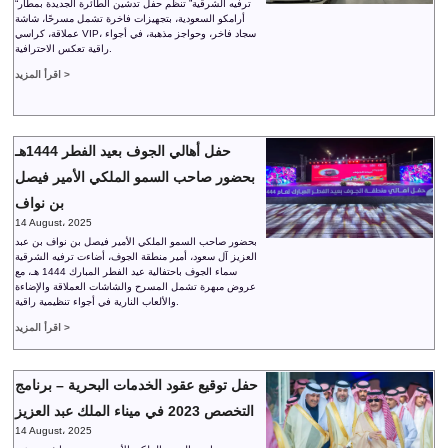
“ترفيه الشرقية” تنظم حفل تدشين الطائرة الجديدة بمطار
أرامكو السعودية، بتجهيزات فاخرة تشمل مسرحًا، شاشة
عملاقة، كراسي VIP، سجاد فاخر، وحواجز مذهبة، في أجواء
راقية تعكس الاحترافية.
اقرأ المزيد >
حفل أهالي الجوف بعيد الفطر 1444هـ
بحضور صاحب السمو الملكي الأمير فيصل
بن نواف
14 August، 2025
بحضور صاحب السمو الملكي الأمير فيصل بن نواف بن عبد
العزيز آل سعود، أمير منطقة الجوف، أضاءت ترفيه الشرقية
سماء الجوف باحتفالية عيد الفطر المبارك 1444 هـ، مع
عروض مبهرة تشمل المسرح والشاشات العملاقة والإضاءة
والألعاب النارية في أجواء تنظيمية راقية.
اقرأ المزيد >
حفل توقيع عقود الخدمات البحرية – برنامج
التخصص 2023 في ميناء الملك عبد العزيز
14 August، 2025