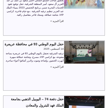
بحضور صاحب السمو الملكي الأمير سعود بن نايف بن عبد
العزيز آل سعود، أمير المنطقة الشرقية، حفل توقيع عقود
الخدمات البحرية ضمن برنامج التخصص 2023 بميناء الملك
عبد العزيز تنظيم ترفيه الشرقية ، مع خيام فاخرة، كراسي
VIP، شاشة عملاقة، وسجاد فاخر بتفاصيل راقية.
اقرأ المزيد >
حفل اليوم الوطني 93 في محافظة عريعرة
14 أغسطس، 2025
ترفيه الشرقية تحتفل باليوم الوطني 93 في عريعرة بساحة
مفتوحة، مع كراسي VIP، مسرح، وشاشة عملاقة مبهرة
أبهرت الحضور، وإضاءة وصوت ولايزر أضافوا أجواء ساحرة.
اقرأ المزيد >
حفل دفعة 74 – اليوبيل الذهبي بجامعة
الملك فهد للبترول والمعادن