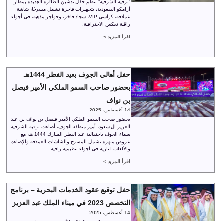
“ترفيه الشرقية” تنظم حفل تدشين الطائرة الجديدة بمطار
أرامكو السعودية، بتجهيزات فاخرة تشمل مسرحًا، شاشة
عملاقة، كراسي VIP، سجاد فاخر، وحواجز مذهبة، في أجواء
راقية تعكس الاحترافية.
اقرأ المزيد >
حفل أهالي الجوف بعيد الفطر 1444هـ
بحضور صاحب السمو الملكي الأمير فيصل
بن نواف
14 أغسطس، 2025
بحضور صاحب السمو الملكي الأمير فيصل بن نواف بن عبد
العزيز آل سعود، أمير منطقة الجوف، أضاءت ترفيه الشرقية
سماء الجوف باحتفالية عيد الفطر المبارك 1444 هـ، مع
عروض مبهرة تشمل المسرح والشاشات العملاقة والإضاءة
والألعاب النارية في أجواء تنظيمية راقية.
اقرأ المزيد >
حفل توقيع عقود الخدمات البحرية – برنامج
التخصص 2023 في ميناء الملك عبد العزيز
14 أغسطس، 2025