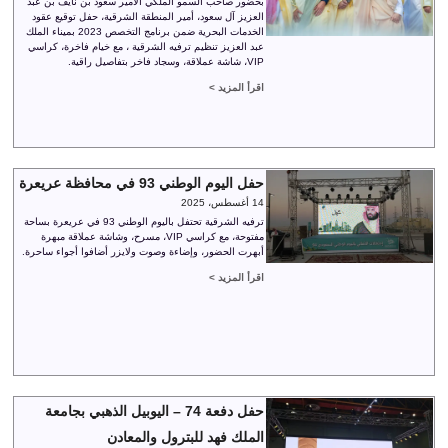
بحضور صاحب السمو الملكي الأمير سعود بن نايف بن عبد
العزيز آل سعود، أمير المنطقة الشرقية، حفل توقيع عقود
الخدمات البحرية ضمن برنامج التخصص 2023 بميناء الملك
عبد العزيز تنظيم ترفيه الشرقية ، مع خيام فاخرة، كراسي
VIP، شاشة عملاقة، وسجاد فاخر بتفاصيل راقية.
اقرأ المزيد >
حفل اليوم الوطني 93 في محافظة عريعرة
14 أغسطس، 2025
ترفيه الشرقية تحتفل باليوم الوطني 93 في عريعرة بساحة
مفتوحة، مع كراسي VIP، مسرح، وشاشة عملاقة مبهرة
أبهرت الحضور، وإضاءة وصوت ولايزر أضافوا أجواء ساحرة.
اقرأ المزيد >
حفل دفعة 74 – اليوبيل الذهبي بجامعة
الملك فهد للبترول والمعادن