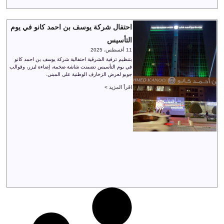
احتفال شركة يوسف بن احمد كانو في يوم
التأسيس
11 أغسطس، 2025
بتنظيم ترفية الشرقية احتفالية شركة يوسف بن احمد كانو
في يوم التأسيس تضمنت شاشة ضخمة، إضاءة ليزر، وقوالب
جوبو لعرض الزخارف الوطنية على المبنى.
اقرأ المزيد >