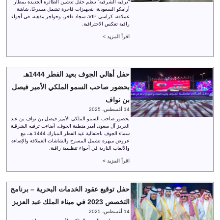
“ترفيه الشرقية” تنظم حفل تدشين الطائرة الجديدة بمطار
أرامكو السعودية، بتجهيزات فاخرة تشمل مسرحًا، شاشة
عملاقة، كراسي VIP، سجاد فاخر، وحواجز مذهبة، في أجواء
راقية تعكس الاحترافية.
اقرأ المزيد >
حفل أهالي الجوف بعيد الفطر 1444هـ
بحضور صاحب السمو الملكي الأمير فيصل
بن نواف
14 أغسطس، 2025
بحضور صاحب السمو الملكي الأمير فيصل بن نواف بن عبد
العزيز آل سعود، أمير منطقة الجوف، أضاءت ترفيه الشرقية
سماء الجوف باحتفالية عيد الفطر المبارك 1444 هـ، مع
عروض مبهرة تشمل المسرح والشاشات العملاقة والإضاءة
والألعاب النارية في أجواء تنظيمية راقية.
اقرأ المزيد >
حفل توقيع عقود الخدمات البحرية – برنامج
التخصص 2023 في ميناء الملك عبد العزيز
14 أغسطس، 2025