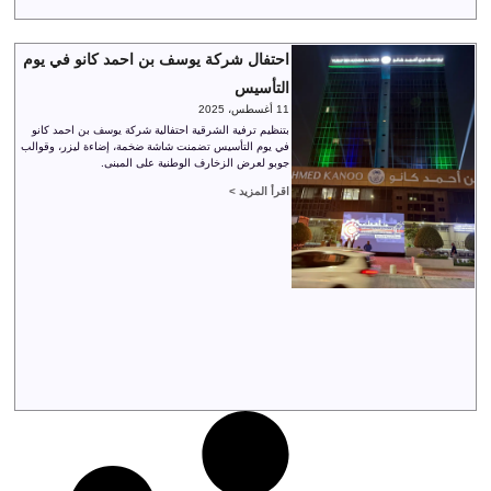
احتفال شركة يوسف بن احمد كانو في يوم
التأسيس
11 أغسطس، 2025
بتنظيم ترفية الشرقية احتفالية شركة يوسف بن احمد كانو
في يوم التأسيس تضمنت شاشة ضخمة، إضاءة ليزر، وقوالب
جوبو لعرض الزخارف الوطنية على المبنى.
اقرأ المزيد >