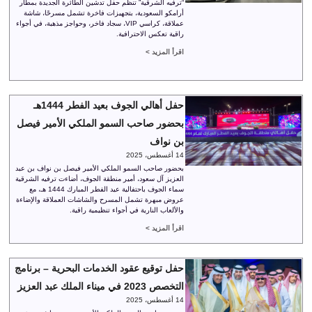
“ترفيه الشرقية” تنظم حفل تدشين الطائرة الجديدة بمطار
أرامكو السعودية، بتجهيزات فاخرة تشمل مسرحًا، شاشة
عملاقة، كراسي VIP، سجاد فاخر، وحواجز مذهبة، في أجواء
راقية تعكس الاحترافية.
اقرأ المزيد >
حفل أهالي الجوف بعيد الفطر 1444هـ
بحضور صاحب السمو الملكي الأمير فيصل
بن نواف
14 أغسطس، 2025
بحضور صاحب السمو الملكي الأمير فيصل بن نواف بن عبد
العزيز آل سعود، أمير منطقة الجوف، أضاءت ترفيه الشرقية
سماء الجوف باحتفالية عيد الفطر المبارك 1444 هـ، مع
عروض مبهرة تشمل المسرح والشاشات العملاقة والإضاءة
والألعاب النارية في أجواء تنظيمية راقية.
اقرأ المزيد >
حفل توقيع عقود الخدمات البحرية – برنامج
التخصص 2023 في ميناء الملك عبد العزيز
14 أغسطس، 2025