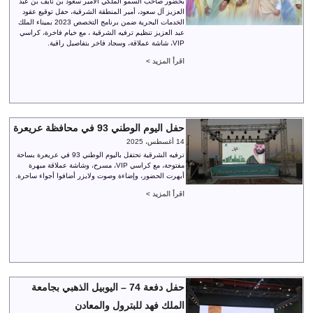
بحضور صاحب السمو الملكي الأمير سعود بن نايف بن عبد
العزيز آل سعود، أمير المنطقة الشرقية، حفل توقيع عقود
الخدمات البحرية ضمن برنامج التخصص 2023 بميناء الملك
عبد العزيز تنظيم ترفيه الشرقية ، مع خيام فاخرة، كراسي
VIP، شاشة عملاقة، وسجاد فاخر بتفاصيل راقية.
اقرأ المزيد >
حفل اليوم الوطني 93 في محافظة عريعرة
14 أغسطس، 2025
ترفيه الشرقية تحتفل باليوم الوطني 93 في عريعرة بساحة
مفتوحة، مع كراسي VIP، مسرح، وشاشة عملاقة مبهرة
أبهرت الحضور، وإضاءة وصوت ولايزر أضافوا أجواء ساحرة.
اقرأ المزيد >
حفل دفعة 74 – اليوبيل الذهبي بجامعة
الملك فهد للبترول والمعادن