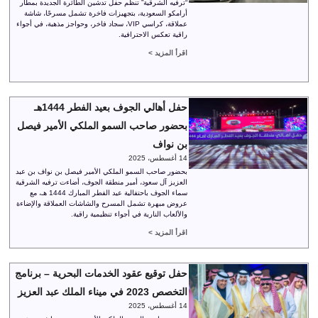
“ترفيه الشرقية” تنظم حفل تدشين الطائرة الجديدة بمطار
أرامكو السعودية، بتجهيزات فاخرة تشمل مسرحًا، شاشة
عملاقة، كراسي VIP، سجاد فاخر، وحواجز مذهبة، في أجواء
راقية تعكس الاحترافية.
اقرأ المزيد >
حفل أهالي الجوف بعيد الفطر 1444هـ
بحضور صاحب السمو الملكي الأمير فيصل
بن نواف
14 أغسطس، 2025
بحضور صاحب السمو الملكي الأمير فيصل بن نواف بن عبد
العزيز آل سعود، أمير منطقة الجوف، أضاءت ترفيه الشرقية
سماء الجوف باحتفالية عيد الفطر المبارك 1444 هـ، مع
عروض مبهرة تشمل المسرح والشاشات العملاقة والإضاءة
والألعاب النارية في أجواء تنظيمية راقية.
اقرأ المزيد >
حفل توقيع عقود الخدمات البحرية – برنامج
التخصص 2023 في ميناء الملك عبد العزيز
14 أغسطس، 2025