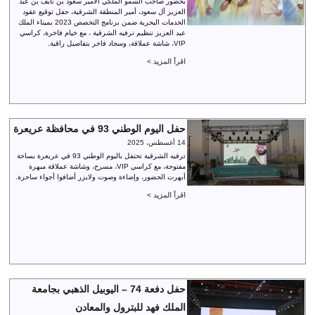
بحضور صاحب السمو الملكي الأمير سعود بن نايف بن عبد
العزيز آل سعود، أمير المنطقة الشرقية، حفل توقيع عقود
الخدمات البحرية ضمن برنامج التخصص 2023 بميناء الملك
عبد العزيز تنظيم ترفيه الشرقية ، مع خيام فاخرة، كراسي
VIP، شاشة عملاقة، وسجاد فاخر بتفاصيل راقية.
اقرأ المزيد >
حفل اليوم الوطني 93 في محافظة عريعرة
14 أغسطس، 2025
ترفيه الشرقية تحتفل باليوم الوطني 93 في عريعرة بساحة
مفتوحة، مع كراسي VIP، مسرح، وشاشة عملاقة مبهرة
أبهرت الحضور، وإضاءة وصوت ولايزر أضافوا أجواء ساحرة.
اقرأ المزيد >
حفل دفعة 74 – اليوبيل الذهبي بجامعة
الملك فهد للبترول والمعادن