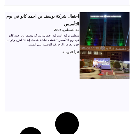
احتفال شركة يوسف بن احمد كانو في يوم
التأسيس
11 أغسطس، 2025
بتنظيم ترفية الشرقية احتفالية شركة يوسف بن احمد كانو
في يوم التأسيس تضمنت شاشة ضخمة، إضاءة ليزر، وقوالب
جوبو لعرض الزخارف الوطنية على المبنى.
اقرأ المزيد >