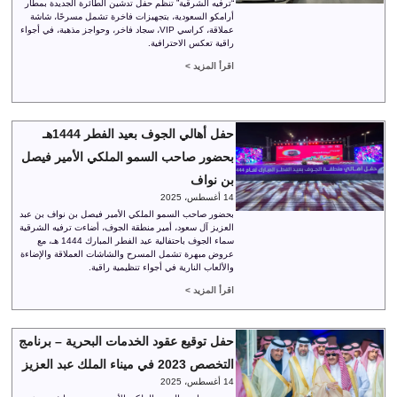
“ترفيه الشرقية” تنظم حفل تدشين الطائرة الجديدة بمطار
أرامكو السعودية، بتجهيزات فاخرة تشمل مسرحًا، شاشة
عملاقة، كراسي VIP، سجاد فاخر، وحواجز مذهبة، في أجواء
راقية تعكس الاحترافية.
اقرأ المزيد >
حفل أهالي الجوف بعيد الفطر 1444هـ
بحضور صاحب السمو الملكي الأمير فيصل
بن نواف
14 أغسطس، 2025
بحضور صاحب السمو الملكي الأمير فيصل بن نواف بن عبد
العزيز آل سعود، أمير منطقة الجوف، أضاءت ترفيه الشرقية
سماء الجوف باحتفالية عيد الفطر المبارك 1444 هـ، مع
عروض مبهرة تشمل المسرح والشاشات العملاقة والإضاءة
والألعاب النارية في أجواء تنظيمية راقية.
اقرأ المزيد >
حفل توقيع عقود الخدمات البحرية – برنامج
التخصص 2023 في ميناء الملك عبد العزيز
14 أغسطس، 2025