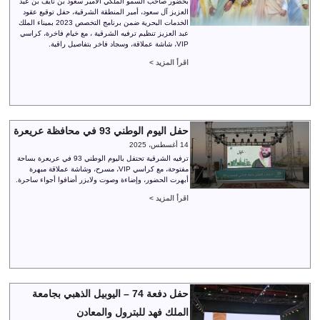
بحضور صاحب السمو الملكي الأمير سعود بن نايف بن عبد
العزيز آل سعود، أمير المنطقة الشرقية، حفل توقيع عقود
الخدمات البحرية ضمن برنامج التخصص 2023 بميناء الملك
عبد العزيز تنظيم ترفيه الشرقية ، مع خيام فاخرة، كراسي
VIP، شاشة عملاقة، وسجاد فاخر بتفاصيل راقية.
اقرأ المزيد >
حفل اليوم الوطني 93 في محافظة عريعرة
14 أغسطس، 2025
ترفيه الشرقية تحتفل باليوم الوطني 93 في عريعرة بساحة
مفتوحة، مع كراسي VIP، مسرح، وشاشة عملاقة مبهرة
أبهرت الحضور، وإضاءة وصوت ولايزر أضافوا أجواء ساحرة.
اقرأ المزيد >
حفل دفعة 74 – اليوبيل الذهبي بجامعة
الملك فهد للبترول والمعادن