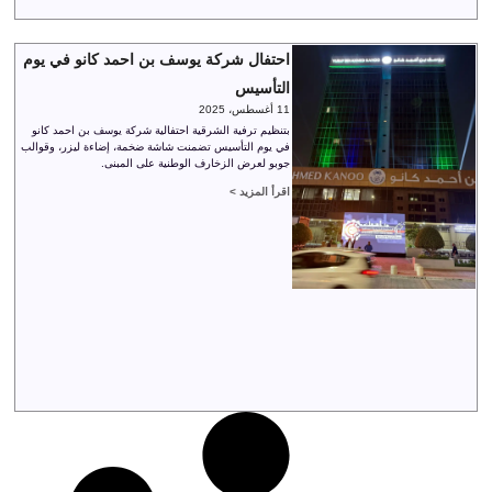
احتفال شركة يوسف بن احمد كانو في يوم
التأسيس
11 أغسطس، 2025
بتنظيم ترفية الشرقية احتفالية شركة يوسف بن احمد كانو
في يوم التأسيس تضمنت شاشة ضخمة، إضاءة ليزر، وقوالب
جوبو لعرض الزخارف الوطنية على المبنى.
اقرأ المزيد >