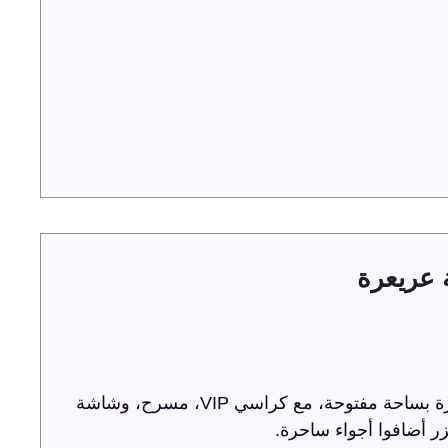
ترفيه الشرقية تحتفل باليوم الوطني 93 في عريعرة بساحة مفتوحة، مع كراسي VIP، مسرح، وشاشة
ر أضافوا أجواء ساحرة.