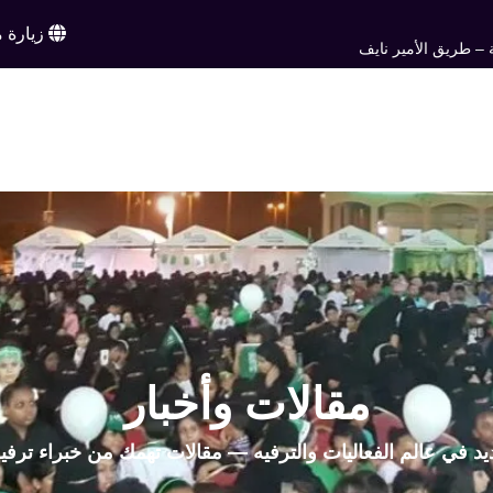
زيارة م
 – طريق الأمير نايف
ن
خدماتنا
أعمالنا
تواصل معنا
اخبار وم
EN
مقالات وأخبار
يد في عالم الفعاليات والترفيه — مقالات تهمك من خبراء ترفي