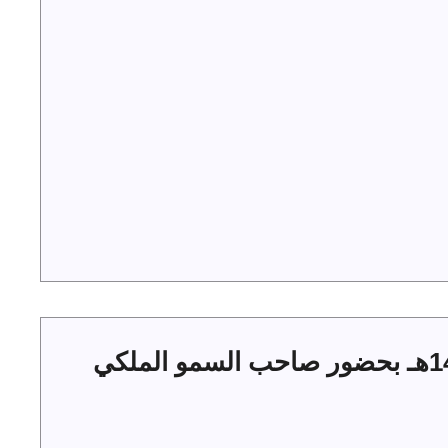
حفل أهالي الجوف بعيد الفطر 1444هـ بحضور صاحب السمو الملكي