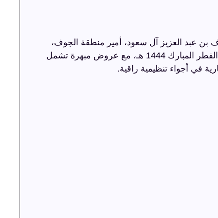
 بن عبد العزيز آل سعود، أمير منطقة الجوف،
أضاءت ترفيه الشرقية سماء الجوف باحتفالية عيد الفطر المبارك 1444 هـ، مع عروض مبهرة تشمل
رية في أجواء تنظيمية راقية.