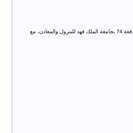
شركة ترفيه الشرقية تنظم حفل اليوبيل الذهبي لدفعة 74 بجامعة الملك فهد للبترول والمعادن، مع