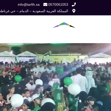
خطي
info@tarfih.sa
0570061053
المملكة العربية السعودية – الدمام – حي غرناطة
لى
لمحتوى
الرئيسية
من نح
تابع كل جد