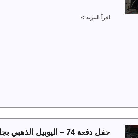
اقرأ المزيد >
حفل دفعة 74 – اليوبيل الذهبي بجامعة الملك فهد للبترول والمعادن