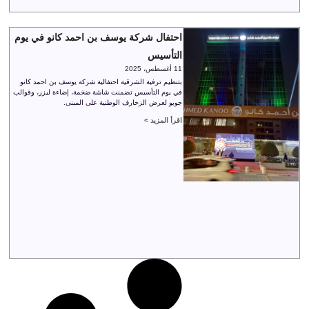
احتفال شركة يوسف بن احمد كانو في يوم
التأسيس
11 أغسطس، 2025
بتنظيم ترفية الشرقية احتفالية شركة يوسف بن احمد كانو
في يوم التأسيس تضمنت شاشة ضخمة، إضاءة ليزر، وقوالب
جوبو لعرض الزخارف الوطنية على المبنى.
اقرأ المزيد >