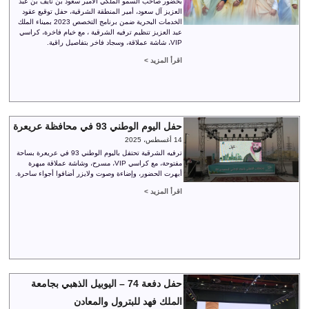
بحضور صاحب السمو الملكي الأمير سعود بن نايف بن عبد
العزيز آل سعود، أمير المنطقة الشرقية، حفل توقيع عقود
الخدمات البحرية ضمن برنامج التخصص 2023 بميناء الملك
عبد العزيز تنظيم ترفيه الشرقية ، مع خيام فاخرة، كراسي
VIP، شاشة عملاقة، وسجاد فاخر بتفاصيل راقية.
اقرأ المزيد >
حفل اليوم الوطني 93 في محافظة عريعرة
14 أغسطس، 2025
ترفيه الشرقية تحتفل باليوم الوطني 93 في عريعرة بساحة
مفتوحة، مع كراسي VIP، مسرح، وشاشة عملاقة مبهرة
أبهرت الحضور، وإضاءة وصوت ولايزر أضافوا أجواء ساحرة.
اقرأ المزيد >
حفل دفعة 74 – اليوبيل الذهبي بجامعة
الملك فهد للبترول والمعادن