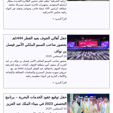
“ترفيه الشرقية” تنظم حفل تدشين الطائرة الجديدة بمطار
أرامكو السعودية، بتجهيزات فاخرة تشمل مسرحًا، شاشة
عملاقة، كراسي VIP، سجاد فاخر، وحواجز مذهبة، في أجواء
راقية تعكس الاحترافية.
اقرأ المزيد >
حفل أهالي الجوف بعيد الفطر 1444هـ
بحضور صاحب السمو الملكي الأمير فيصل
بن نواف
14 أغسطس، 2025
بحضور صاحب السمو الملكي الأمير فيصل بن نواف بن عبد
العزيز آل سعود، أمير منطقة الجوف، أضاءت ترفيه الشرقية
سماء الجوف باحتفالية عيد الفطر المبارك 1444 هـ، مع
عروض مبهرة تشمل المسرح والشاشات العملاقة والإضاءة
والألعاب النارية في أجواء تنظيمية راقية.
اقرأ المزيد >
حفل توقيع عقود الخدمات البحرية – برنامج
التخصص 2023 في ميناء الملك عبد العزيز
14 أغسطس، 2025