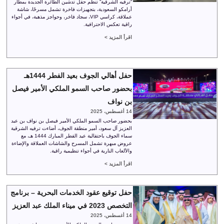
“ترفيه الشرقية” تنظم حفل تدشين الطائرة الجديدة بمطار
أرامكو السعودية، بتجهيزات فاخرة تشمل مسرحًا، شاشة
عملاقة، كراسي VIP، سجاد فاخر، وحواجز مذهبة، في أجواء
راقية تعكس الاحترافية.
اقرأ المزيد >
حفل أهالي الجوف بعيد الفطر 1444هـ
بحضور صاحب السمو الملكي الأمير فيصل
بن نواف
14 أغسطس، 2025
بحضور صاحب السمو الملكي الأمير فيصل بن نواف بن عبد
العزيز آل سعود، أمير منطقة الجوف، أضاءت ترفيه الشرقية
سماء الجوف باحتفالية عيد الفطر المبارك 1444 هـ، مع
عروض مبهرة تشمل المسرح والشاشات العملاقة والإضاءة
والألعاب النارية في أجواء تنظيمية راقية.
اقرأ المزيد >
حفل توقيع عقود الخدمات البحرية – برنامج
التخصص 2023 في ميناء الملك عبد العزيز
14 أغسطس، 2025