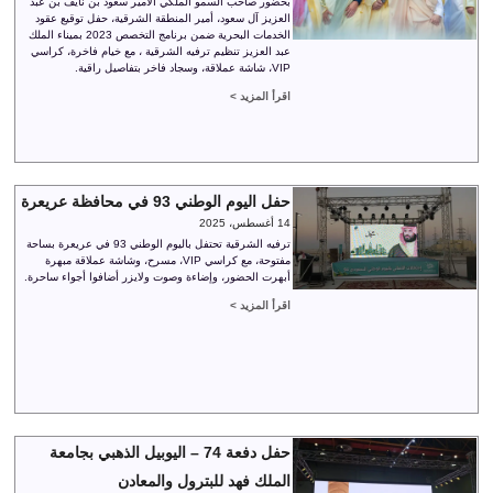
بحضور صاحب السمو الملكي الأمير سعود بن نايف بن عبد
العزيز آل سعود، أمير المنطقة الشرقية، حفل توقيع عقود
الخدمات البحرية ضمن برنامج التخصص 2023 بميناء الملك
عبد العزيز تنظيم ترفيه الشرقية ، مع خيام فاخرة، كراسي
VIP، شاشة عملاقة، وسجاد فاخر بتفاصيل راقية.
اقرأ المزيد >
حفل اليوم الوطني 93 في محافظة عريعرة
14 أغسطس، 2025
ترفيه الشرقية تحتفل باليوم الوطني 93 في عريعرة بساحة
مفتوحة، مع كراسي VIP، مسرح، وشاشة عملاقة مبهرة
أبهرت الحضور، وإضاءة وصوت ولايزر أضافوا أجواء ساحرة.
اقرأ المزيد >
حفل دفعة 74 – اليوبيل الذهبي بجامعة
الملك فهد للبترول والمعادن