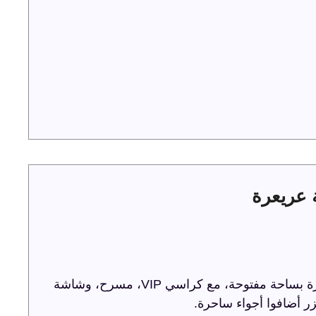
ترفيه الشرقية تحتفل باليوم الوطني 93 في عريعرة بساحة مفتوحة، مع كراسي VIP، مسرح، وشاشة
ر أضافوا أجواء ساحرة.