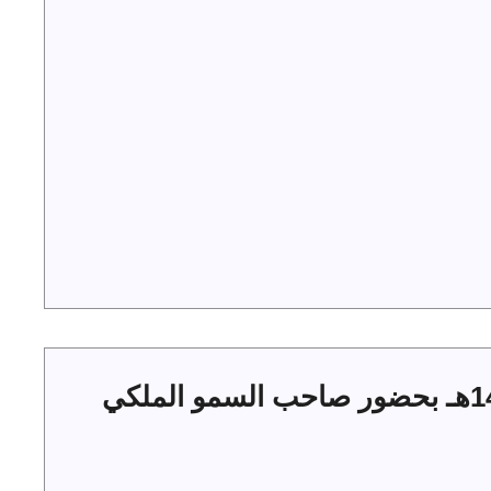
حفل أهالي الجوف بعيد الفطر 1444هـ بحضور صاحب السمو الملكي