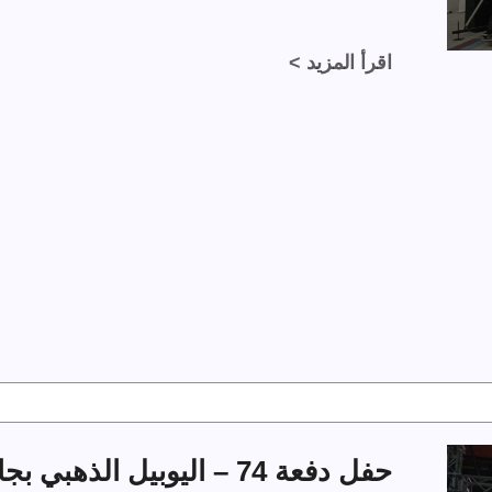
اقرأ المزيد >
حفل دفعة 74 – اليوبيل الذهبي بجامعة الملك فهد للبترول والمعادن