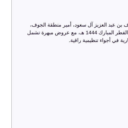
 بن عبد العزيز آل سعود، أمير منطقة الجوف،
أضاءت ترفيه الشرقية سماء الجوف باحتفالية عيد الفطر المبارك 1444 هـ، مع عروض مبهرة تشمل
رية في أجواء تنظيمية راقية.