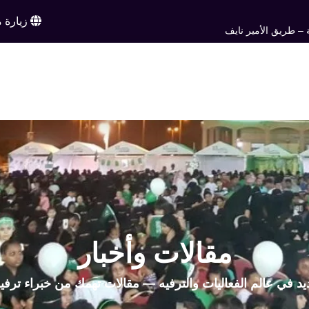
زيارة م
 – طريق الأمير نايف
ن
خدماتنا
أعمالنا
تواصل معنا
اخبار وم
EN
مقالات وأخبار
يد في عالم الفعاليات والترفيه — مقالات تهمك من خبراء ترفي