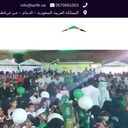
خطي
info@tarfih.sa
0570061053
المملكة العربية السعودية – الدمام – حي غرناطة
لى
لمحتوى
الرئيسية
من نح
تابع كل جد