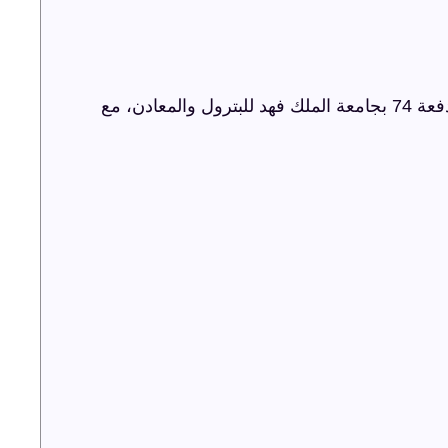
شركة ترفيه الشرقية تنظم حفل اليوبيل الذهبي لدفعة 74 بجامعة الملك فهد للبترول والمعادن، مع