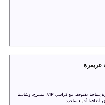
ترفيه الشرقية تحتفل باليوم الوطني 93 في عريعرة بساحة مفتوحة، مع كراسي VIP، مسرح، وشاشة
ر أضافوا أجواء ساحرة.