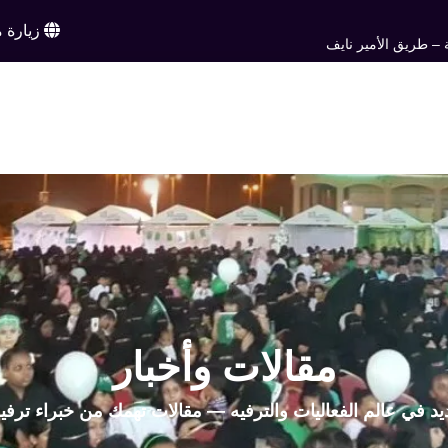
زيارة م
 – طريق الأمير نايف
ن
خدماتنا
أعمالنا
تواصل معنا
اخبار وم
EN
مقالات وأخبار
يد في عالم الفعاليات والترفيه — مقالات تهمك من خبراء ترفي