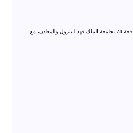
شركة ترفيه الشرقية تنظم حفل اليوبيل الذهبي لدفعة 74 بجامعة الملك فهد للبترول والمعادن، مع