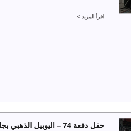
اقرأ المزيد >
حفل دفعة 74 – اليوبيل الذهبي بجامعة الملك فهد للبترول والمعادن