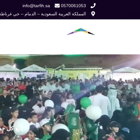
خطي
info@tarfih.sa
0570061053
المملكة العربية السعودية – الدمام – حي غرناطة
لى
لمحتوى
الرئيسية
من نح
تابع كل جد