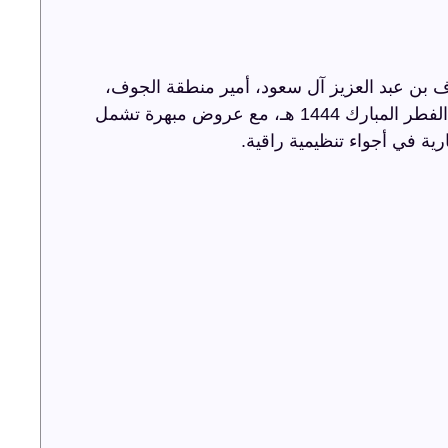
 بن عبد العزيز آل سعود، أمير منطقة الجوف،
أضاءت ترفيه الشرقية سماء الجوف باحتفالية عيد الفطر المبارك 1444 هـ، مع عروض مبهرة تشمل
رية في أجواء تنظيمية راقية.