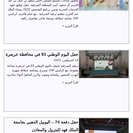
بحضور صاحب السمو الملكي الأمير سعود بن نايف بن عبد
العزيز آل سعود، أمير المنطقة الشرقية، حفل توقيع عقود
الخدمات البحرية ضمن برنامج التخصص 2023 بميناء الملك
عبد العزيز تنظيم ترفيه الشرقية ، مع خيام فاخرة، كراسي
VIP، شاشة عملاقة، وسجاد فاخر بتفاصيل راقية.
اقرأ المزيد >
حفل اليوم الوطني 93 في محافظة عريعرة
14 أغسطس، 2025
ترفيه الشرقية تحتفل باليوم الوطني 93 في عريعرة بساحة
مفتوحة، مع كراسي VIP، مسرح، وشاشة عملاقة مبهرة
أبهرت الحضور، وإضاءة وصوت ولايزر أضافوا أجواء ساحرة.
اقرأ المزيد >
حفل دفعة 74 – اليوبيل الذهبي بجامعة
الملك فهد للبترول والمعادن