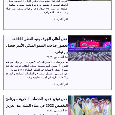
“ترفيه الشرقية” تنظم حفل تدشين الطائرة الجديدة بمطار
أرامكو السعودية، بتجهيزات فاخرة تشمل مسرحًا، شاشة
عملاقة، كراسي VIP، سجاد فاخر، وحواجز مذهبة، في أجواء
راقية تعكس الاحترافية.
اقرأ المزيد >
حفل أهالي الجوف بعيد الفطر 1444هـ
بحضور صاحب السمو الملكي الأمير فيصل
بن نواف
14 أغسطس، 2025
بحضور صاحب السمو الملكي الأمير فيصل بن نواف بن عبد
العزيز آل سعود، أمير منطقة الجوف، أضاءت ترفيه الشرقية
سماء الجوف باحتفالية عيد الفطر المبارك 1444 هـ، مع
عروض مبهرة تشمل المسرح والشاشات العملاقة والإضاءة
والألعاب النارية في أجواء تنظيمية راقية.
اقرأ المزيد >
حفل توقيع عقود الخدمات البحرية – برنامج
التخصص 2023 في ميناء الملك عبد العزيز
14 أغسطس، 2025