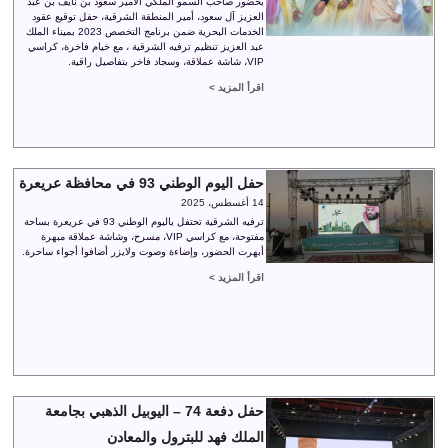
بحضور صاحب السمو الملكي الأمير سعود بن نايف بن عبد
العزيز آل سعود، أمير المنطقة الشرقية، حفل توقيع عقود
الخدمات البحرية ضمن برنامج التخصص 2023 بميناء الملك
عبد العزيز تنظيم ترفيه الشرقية ، مع خيام فاخرة، كراسي
VIP، شاشة عملاقة، وسجاد فاخر بتفاصيل راقية.
اقرأ المزيد >
حفل اليوم الوطني 93 في محافظة عريعرة
14 أغسطس، 2025
ترفيه الشرقية تحتفل باليوم الوطني 93 في عريعرة بساحة
مفتوحة، مع كراسي VIP، مسرح، وشاشة عملاقة مبهرة
أبهرت الحضور، وإضاءة وصوت ولايزر أضافوا أجواء ساحرة.
اقرأ المزيد >
حفل دفعة 74 – اليوبيل الذهبي بجامعة
الملك فهد للبترول والمعادن