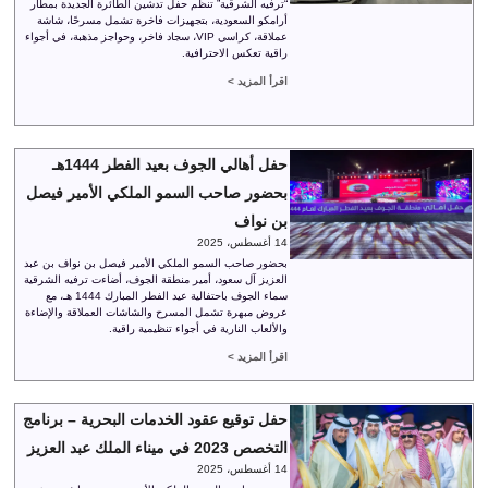
“ترفيه الشرقية” تنظم حفل تدشين الطائرة الجديدة بمطار
أرامكو السعودية، بتجهيزات فاخرة تشمل مسرحًا، شاشة
عملاقة، كراسي VIP، سجاد فاخر، وحواجز مذهبة، في أجواء
راقية تعكس الاحترافية.
اقرأ المزيد >
حفل أهالي الجوف بعيد الفطر 1444هـ
بحضور صاحب السمو الملكي الأمير فيصل
بن نواف
14 أغسطس، 2025
بحضور صاحب السمو الملكي الأمير فيصل بن نواف بن عبد
العزيز آل سعود، أمير منطقة الجوف، أضاءت ترفيه الشرقية
سماء الجوف باحتفالية عيد الفطر المبارك 1444 هـ، مع
عروض مبهرة تشمل المسرح والشاشات العملاقة والإضاءة
والألعاب النارية في أجواء تنظيمية راقية.
اقرأ المزيد >
حفل توقيع عقود الخدمات البحرية – برنامج
التخصص 2023 في ميناء الملك عبد العزيز
14 أغسطس، 2025