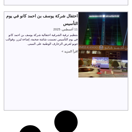
احتفال شركة يوسف بن احمد كانو في يوم
التأسيس
11 أغسطس، 2025
بتنظيم ترفية الشرقية احتفالية شركة يوسف بن احمد كانو
في يوم التأسيس تضمنت شاشة ضخمة، إضاءة ليزر، وقوالب
جوبو لعرض الزخارف الوطنية على المبنى.
اقرأ المزيد >