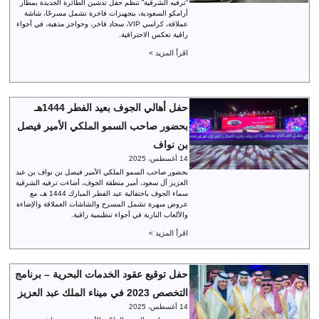
“ترفيه الشرقية” تنظم حفل تدشين الطائرة الجديدة بمطار
أرامكو السعودية، بتجهيزات فاخرة تشمل مسرحًا، شاشة
عملاقة، كراسي VIP، سجاد فاخر، وحواجز مذهبة، في أجواء
راقية تعكس الاحترافية.
اقرأ المزيد >
حفل أهالي الجوف بعيد الفطر 1444هـ
بحضور صاحب السمو الملكي الأمير فيصل
بن نواف
14 أغسطس، 2025
بحضور صاحب السمو الملكي الأمير فيصل بن نواف بن عبد
العزيز آل سعود، أمير منطقة الجوف، أضاءت ترفيه الشرقية
سماء الجوف باحتفالية عيد الفطر المبارك 1444 هـ، مع
عروض مبهرة تشمل المسرح والشاشات العملاقة والإضاءة
والألعاب النارية في أجواء تنظيمية راقية.
اقرأ المزيد >
حفل توقيع عقود الخدمات البحرية – برنامج
التخصص 2023 في ميناء الملك عبد العزيز
14 أغسطس، 2025