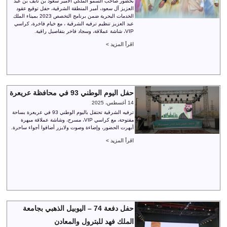
بحضور صاحب السمو الملكي الأمير سعود بن نايف بن عبد
العزيز آل سعود، أمير المنطقة الشرقية، حفل توقيع عقود
الخدمات البحرية ضمن برنامج التخصص 2023 بميناء الملك
عبد العزيز تنظيم ترفيه الشرقية ، مع خيام فاخرة، كراسي
VIP، شاشة عملاقة، وسجاد فاخر بتفاصيل راقية.
اقرأ المزيد >
حفل اليوم الوطني 93 في محافظة عريعرة
14 أغسطس، 2025
ترفيه الشرقية تحتفل باليوم الوطني 93 في عريعرة بساحة
مفتوحة، مع كراسي VIP، مسرح، وشاشة عملاقة مبهرة
أبهرت الحضور، وإضاءة وصوت ولايزر أضافوا أجواء ساحرة.
اقرأ المزيد >
حفل دفعة 74 – اليوبيل الذهبي بجامعة
الملك فهد للبترول والمعادن