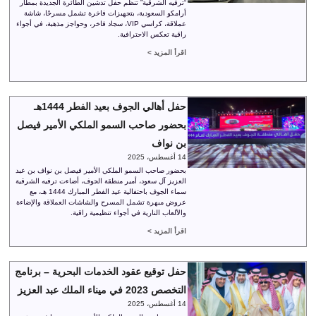
“ترفيه الشرقية” تنظم حفل تدشين الطائرة الجديدة بمطار
أرامكو السعودية، بتجهيزات فاخرة تشمل مسرحًا، شاشة
عملاقة، كراسي VIP، سجاد فاخر، وحواجز مذهبة، في أجواء
راقية تعكس الاحترافية.
اقرأ المزيد >
حفل أهالي الجوف بعيد الفطر 1444هـ
بحضور صاحب السمو الملكي الأمير فيصل
بن نواف
14 أغسطس، 2025
بحضور صاحب السمو الملكي الأمير فيصل بن نواف بن عبد
العزيز آل سعود، أمير منطقة الجوف، أضاءت ترفيه الشرقية
سماء الجوف باحتفالية عيد الفطر المبارك 1444 هـ، مع
عروض مبهرة تشمل المسرح والشاشات العملاقة والإضاءة
والألعاب النارية في أجواء تنظيمية راقية.
اقرأ المزيد >
حفل توقيع عقود الخدمات البحرية – برنامج
التخصص 2023 في ميناء الملك عبد العزيز
14 أغسطس، 2025