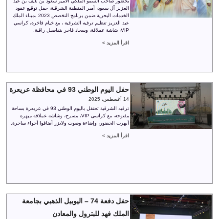
بحضور صاحب السمو الملكي الأمير سعود بن نايف بن عبد
العزيز آل سعود، أمير المنطقة الشرقية، حفل توقيع عقود
الخدمات البحرية ضمن برنامج التخصص 2023 بميناء الملك
عبد العزيز تنظيم ترفيه الشرقية ، مع خيام فاخرة، كراسي
VIP، شاشة عملاقة، وسجاد فاخر بتفاصيل راقية.
اقرأ المزيد >
حفل اليوم الوطني 93 في محافظة عريعرة
14 أغسطس، 2025
ترفيه الشرقية تحتفل باليوم الوطني 93 في عريعرة بساحة
مفتوحة، مع كراسي VIP، مسرح، وشاشة عملاقة مبهرة
أبهرت الحضور، وإضاءة وصوت ولايزر أضافوا أجواء ساحرة.
اقرأ المزيد >
حفل دفعة 74 – اليوبيل الذهبي بجامعة
الملك فهد للبترول والمعادن