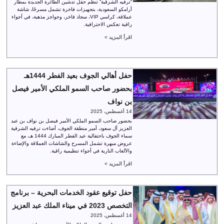
“ترفيه الشرقية” تنظم حفل تدشين الطائرة الجديدة بمطار
أرامكو السعودية، بتجهيزات فاخرة تشمل مسرحًا، شاشة
عملاقة، كراسي VIP، سجاد فاخر، وحواجز مذهبة، في أجواء
راقية تعكس الاحترافية.
اقرأ المزيد >
حفل أهالي الجوف بعيد الفطر 1444هـ
بحضور صاحب السمو الملكي الأمير فيصل
بن نواف
14 أغسطس، 2025
بحضور صاحب السمو الملكي الأمير فيصل بن نواف بن عبد
العزيز آل سعود، أمير منطقة الجوف، أضاءت ترفيه الشرقية
سماء الجوف باحتفالية عيد الفطر المبارك 1444 هـ، مع
عروض مبهرة تشمل المسرح والشاشات العملاقة والإضاءة
والألعاب النارية في أجواء تنظيمية راقية.
اقرأ المزيد >
حفل توقيع عقود الخدمات البحرية – برنامج
التخصص 2023 في ميناء الملك عبد العزيز
14 أغسطس، 2025