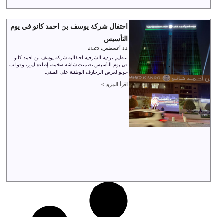
احتفال شركة يوسف بن احمد كانو في يوم
التأسيس
11 أغسطس، 2025
بتنظيم ترفية الشرقية احتفالية شركة يوسف بن احمد كانو
في يوم التأسيس تضمنت شاشة ضخمة، إضاءة ليزر، وقوالب
جوبو لعرض الزخارف الوطنية على المبنى.
اقرأ المزيد >