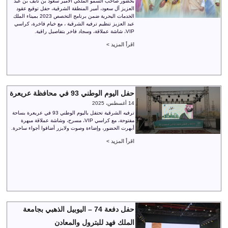
بحضور صاحب السمو الملكي الأمير سعود بن نايف بن عبد
العزيز آل سعود، أمير المنطقة الشرقية، حفل توقيع عقود
الخدمات البحرية ضمن برنامج التخصص 2023 بميناء الملك
عبد العزيز تنظيم ترفيه الشرقية ، مع خيام فاخرة، كراسي
VIP، شاشة عملاقة، وسجاد فاخر بتفاصيل راقية.
اقرأ المزيد >
حفل اليوم الوطني 93 في محافظة عريعرة
14 أغسطس، 2025
ترفيه الشرقية تحتفل باليوم الوطني 93 في عريعرة بساحة
مفتوحة، مع كراسي VIP، مسرح، وشاشة عملاقة مبهرة
أبهرت الحضور، وإضاءة وصوت ولايزر أضافوا أجواء ساحرة.
اقرأ المزيد >
حفل دفعة 74 – اليوبيل الذهبي بجامعة
الملك فهد للبترول والمعادن