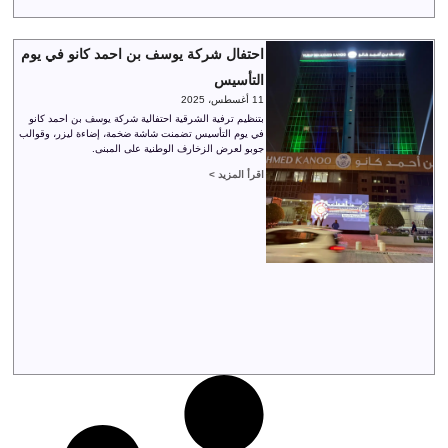
احتفال شركة يوسف بن احمد كانو في يوم
التأسيس
11 أغسطس، 2025
بتنظيم ترفية الشرقية احتفالية شركة يوسف بن احمد كانو
في يوم التأسيس تضمنت شاشة ضخمة، إضاءة ليزر، وقوالب
جوبو لعرض الزخارف الوطنية على المبنى.
اقرأ المزيد >