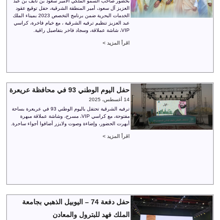
بحضور صاحب السمو الملكي الأمير سعود بن نايف بن عبد
العزيز آل سعود، أمير المنطقة الشرقية، حفل توقيع عقود
الخدمات البحرية ضمن برنامج التخصص 2023 بميناء الملك
عبد العزيز تنظيم ترفيه الشرقية ، مع خيام فاخرة، كراسي
VIP، شاشة عملاقة، وسجاد فاخر بتفاصيل راقية.
اقرأ المزيد >
حفل اليوم الوطني 93 في محافظة عريعرة
14 أغسطس، 2025
ترفيه الشرقية تحتفل باليوم الوطني 93 في عريعرة بساحة
مفتوحة، مع كراسي VIP، مسرح، وشاشة عملاقة مبهرة
أبهرت الحضور، وإضاءة وصوت ولايزر أضافوا أجواء ساحرة.
اقرأ المزيد >
حفل دفعة 74 – اليوبيل الذهبي بجامعة
الملك فهد للبترول والمعادن