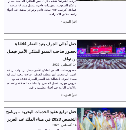
“ترفيه الشرقية” تنظم حفل تدشين الطائرة الجديدة بمطار
أرامكو السعودية، بتجهيزات فاخرة تشمل مسرحًا، شاشة
عملاقة، كراسي VIP، سجاد فاخر، وحواجز مذهبة، في أجواء
راقية تعكس الاحترافية.
اقرأ المزيد >
حفل أهالي الجوف بعيد الفطر 1444هـ
بحضور صاحب السمو الملكي الأمير فيصل
بن نواف
14 أغسطس، 2025
بحضور صاحب السمو الملكي الأمير فيصل بن نواف بن عبد
العزيز آل سعود، أمير منطقة الجوف، أضاءت ترفيه الشرقية
سماء الجوف باحتفالية عيد الفطر المبارك 1444 هـ، مع
عروض مبهرة تشمل المسرح والشاشات العملاقة والإضاءة
والألعاب النارية في أجواء تنظيمية راقية.
اقرأ المزيد >
حفل توقيع عقود الخدمات البحرية – برنامج
التخصص 2023 في ميناء الملك عبد العزيز
14 أغسطس، 2025