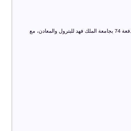
شركة ترفيه الشرقية تنظم حفل اليوبيل الذهبي لدفعة 74 بجامعة الملك فهد للبترول والمعادن، مع