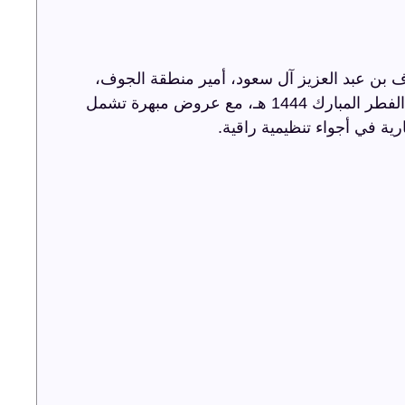
 بن عبد العزيز آل سعود، أمير منطقة الجوف،
أضاءت ترفيه الشرقية سماء الجوف باحتفالية عيد الفطر المبارك 1444 هـ، مع عروض مبهرة تشمل
رية في أجواء تنظيمية راقية.