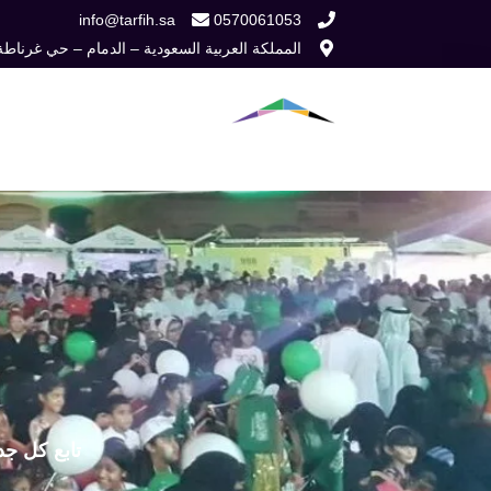
خطي
info@tarfih.sa
0570061053
المملكة العربية السعودية – الدمام – حي غرناطة
لى
لمحتوى
الرئيسية
من نح
تابع كل جد