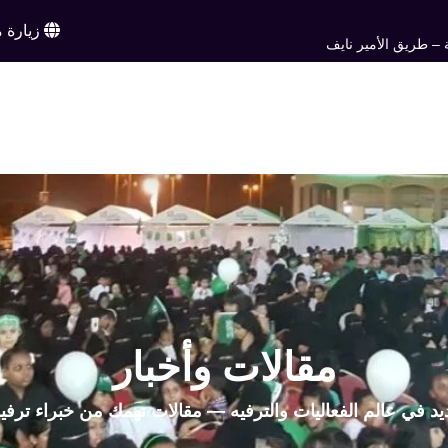
زيارة م
 – طريق الأمير نايف
ن
خدماتنا
أعمالنا
تواصل معنا
اخبار وم
EN
مقالات وأخبار
يد في عالم الفعاليات والترفيه — مقالات تهمك من خبراء ترفي