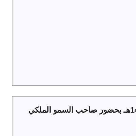
حفل أهالي الجوف بعيد الفطر 1444هـ بحضور صاحب السمو الملكي