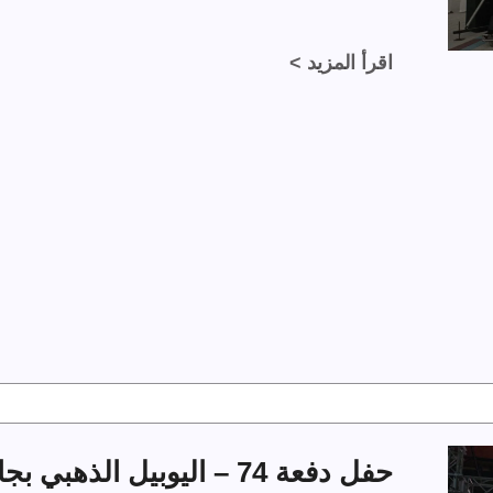
اقرأ المزيد >
حفل دفعة 74 – اليوبيل الذهبي بجامعة الملك فهد للبترول والمعادن