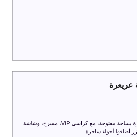
ترفيه الشرقية تحتفل باليوم الوطني 93 في عريعرة بساحة مفتوحة، مع كراسي VIP، مسرح، وشاشة
ر أضافوا أجواء ساحرة.