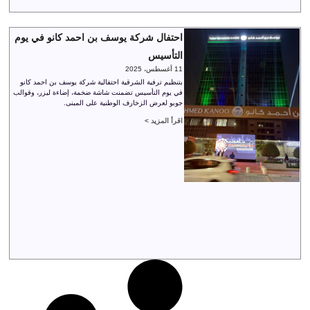
احتفال شركة يوسف بن احمد كانو في يوم
التأسيس
11 أغسطس، 2025
بتنظيم ترفية الشرقية احتفالية شركة يوسف بن احمد كانو
في يوم التأسيس تضمنت شاشة ضخمة، إضاءة ليزر، وقوالب
جوبو لعرض الزخارف الوطنية على المبنى.
اقرأ المزيد >