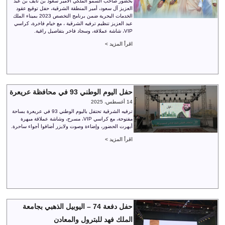
بحضور صاحب السمو الملكي الأمير سعود بن نايف بن عبد
العزيز آل سعود، أمير المنطقة الشرقية، حفل توقيع عقود
الخدمات البحرية ضمن برنامج التخصص 2023 بميناء الملك
عبد العزيز تنظيم ترفيه الشرقية ، مع خيام فاخرة، كراسي
VIP، شاشة عملاقة، وسجاد فاخر بتفاصيل راقية.
اقرأ المزيد >
حفل اليوم الوطني 93 في محافظة عريعرة
14 أغسطس، 2025
ترفيه الشرقية تحتفل باليوم الوطني 93 في عريعرة بساحة
مفتوحة، مع كراسي VIP، مسرح، وشاشة عملاقة مبهرة
أبهرت الحضور، وإضاءة وصوت ولايزر أضافوا أجواء ساحرة.
اقرأ المزيد >
حفل دفعة 74 – اليوبيل الذهبي بجامعة
الملك فهد للبترول والمعادن