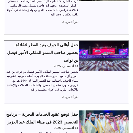
“ترفيه الشرقية” تنظم حفل تدشين الطائرة الجديدة بمطار
أرامكو السعودية، بتجهيزات فاخرة تشمل مسرحًا، شاشة
عملاقة، كراسي VIP، سجاد فاخر، وحواجز مذهبة، في أجواء
راقية تعكس الاحترافية.
اقرأ المزيد >
حفل أهالي الجوف بعيد الفطر 1444هـ
بحضور صاحب السمو الملكي الأمير فيصل
بن نواف
14 أغسطس، 2025
بحضور صاحب السمو الملكي الأمير فيصل بن نواف بن عبد
العزيز آل سعود، أمير منطقة الجوف، أضاءت ترفيه الشرقية
سماء الجوف باحتفالية عيد الفطر المبارك 1444 هـ، مع
عروض مبهرة تشمل المسرح والشاشات العملاقة والإضاءة
والألعاب النارية في أجواء تنظيمية راقية.
اقرأ المزيد >
حفل توقيع عقود الخدمات البحرية – برنامج
التخصص 2023 في ميناء الملك عبد العزيز
14 أغسطس، 2025