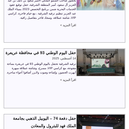
بحضور صاحب السمو الملكي الأمير سعود بن نايف بن عبد
العزيز آل سعود، أمير المنطقة الشرقية، حفل توقيع عقود
الخدمات البحرية ضمن برنامج التخصص 2023 بميناء الملك
عبد العزيز تنظيم ترفيه الشرقية ، مع خيام فاخرة، كراسي
VIP، شاشة عملاقة، وسجاد فاخر بتفاصيل راقية.
اقرأ المزيد >
حفل اليوم الوطني 93 في محافظة عريعرة
14 أغسطس، 2025
ترفيه الشرقية تحتفل باليوم الوطني 93 في عريعرة بساحة
مفتوحة، مع كراسي VIP، مسرح، وشاشة عملاقة مبهرة
أبهرت الحضور، وإضاءة وصوت ولايزر أضافوا أجواء ساحرة.
اقرأ المزيد >
حفل دفعة 74 – اليوبيل الذهبي بجامعة
الملك فهد للبترول والمعادن