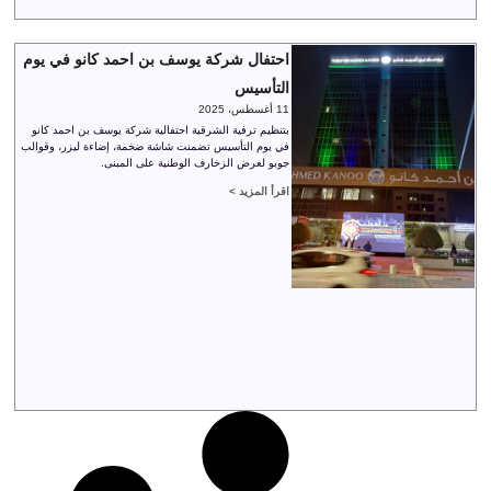
احتفال شركة يوسف بن احمد كانو في يوم
التأسيس
11 أغسطس، 2025
بتنظيم ترفية الشرقية احتفالية شركة يوسف بن احمد كانو
في يوم التأسيس تضمنت شاشة ضخمة، إضاءة ليزر، وقوالب
جوبو لعرض الزخارف الوطنية على المبنى.
اقرأ المزيد >