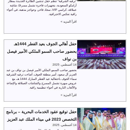
“ترفيه الشرقية” تنظم حفل تدشين الطائرة الجديدة بمطار
أرامكو السعودية، بتجهيزات فاخرة تشمل مسرحًا، شاشة
عملاقة، كراسي VIP، سجاد فاخر، وحواجز مذهبة، في أجواء
راقية تعكس الاحترافية.
اقرأ المزيد >
حفل أهالي الجوف بعيد الفطر 1444هـ
بحضور صاحب السمو الملكي الأمير فيصل
بن نواف
14 أغسطس، 2025
بحضور صاحب السمو الملكي الأمير فيصل بن نواف بن عبد
العزيز آل سعود، أمير منطقة الجوف، أضاءت ترفيه الشرقية
سماء الجوف باحتفالية عيد الفطر المبارك 1444 هـ، مع
عروض مبهرة تشمل المسرح والشاشات العملاقة والإضاءة
والألعاب النارية في أجواء تنظيمية راقية.
اقرأ المزيد >
حفل توقيع عقود الخدمات البحرية – برنامج
التخصص 2023 في ميناء الملك عبد العزيز
14 أغسطس، 2025