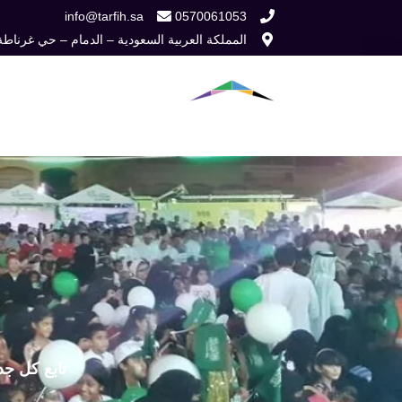
خطي
info@tarfih.sa
0570061053
المملكة العربية السعودية – الدمام – حي غرناطة
لى
لمحتوى
الرئيسية
من نح
تابع كل جد