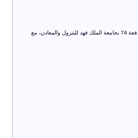
شركة ترفيه الشرقية تنظم حفل اليوبيل الذهبي لدفعة 74 بجامعة الملك فهد للبترول والمعادن، مع