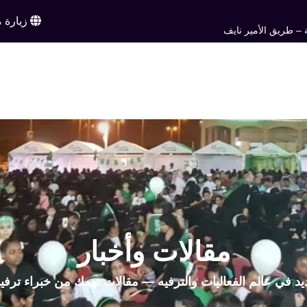
زيارة م
 – طريق الأمير نايف
ن
خدماتنا
أعمالنا
تواصل معنا
اخبار وم
EN
مقالات وأخبار
يد في عالم الفعاليات والترفيه — مقالات تهمك من خبراء ترفي