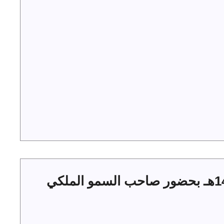
حفل أهالي الجوف بعيد الفطر 1444هـ بحضور صاحب السمو الملكي