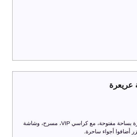
ترفيه الشرقية تحتفل باليوم الوطني 93 في عريعرة بساحة مفتوحة، مع كراسي VIP، مسرح، وشاشة
ر أضافوا أجواء ساحرة.