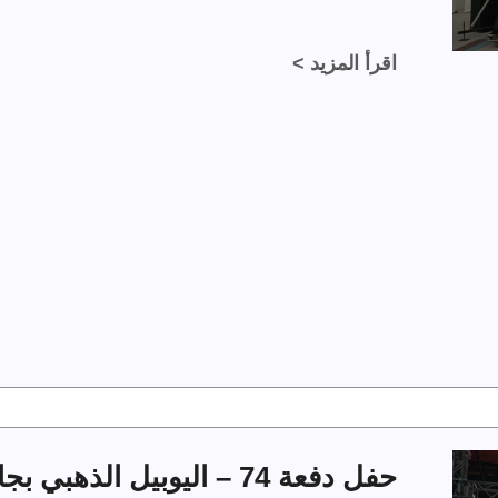
اقرأ المزيد >
حفل دفعة 74 – اليوبيل الذهبي بجامعة الملك فهد للبترول والمعادن