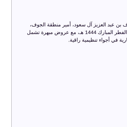
 بن عبد العزيز آل سعود، أمير منطقة الجوف،
أضاءت ترفيه الشرقية سماء الجوف باحتفالية عيد الفطر المبارك 1444 هـ، مع عروض مبهرة تشمل
رية في أجواء تنظيمية راقية.