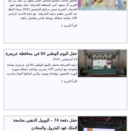
بحضور صاحب السمو الملكي الأمير سعود بن نايف بن عبد
العزيز آل سعود، أمير المنطقة الشرقية، حفل توقيع عقود
الخدمات البحرية ضمن برنامج التخصص 2023 بميناء الملك
عبد العزيز تنظيم ترفيه الشرقية ، مع خيام فاخرة، كراسي
VIP، شاشة عملاقة، وسجاد فاخر بتفاصيل راقية.
اقرأ المزيد >
حفل اليوم الوطني 93 في محافظة عريعرة
14 أغسطس، 2025
ترفيه الشرقية تحتفل باليوم الوطني 93 في عريعرة بساحة
مفتوحة، مع كراسي VIP، مسرح، وشاشة عملاقة مبهرة
أبهرت الحضور، وإضاءة وصوت ولايزر أضافوا أجواء ساحرة.
اقرأ المزيد >
حفل دفعة 74 – اليوبيل الذهبي بجامعة
الملك فهد للبترول والمعادن