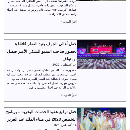
“ترفيه الشرقية” تنظم حفل تدشين الطائرة الجديدة بمطار
أرامكو السعودية، بتجهيزات فاخرة تشمل مسرحًا، شاشة
عملاقة، كراسي VIP، سجاد فاخر، وحواجز مذهبة، في أجواء
راقية تعكس الاحترافية.
اقرأ المزيد >
حفل أهالي الجوف بعيد الفطر 1444هـ
بحضور صاحب السمو الملكي الأمير فيصل
بن نواف
14 أغسطس، 2025
بحضور صاحب السمو الملكي الأمير فيصل بن نواف بن عبد
العزيز آل سعود، أمير منطقة الجوف، أضاءت ترفيه الشرقية
سماء الجوف باحتفالية عيد الفطر المبارك 1444 هـ، مع
عروض مبهرة تشمل المسرح والشاشات العملاقة والإضاءة
والألعاب النارية في أجواء تنظيمية راقية.
اقرأ المزيد >
حفل توقيع عقود الخدمات البحرية – برنامج
التخصص 2023 في ميناء الملك عبد العزيز
14 أغسطس، 2025