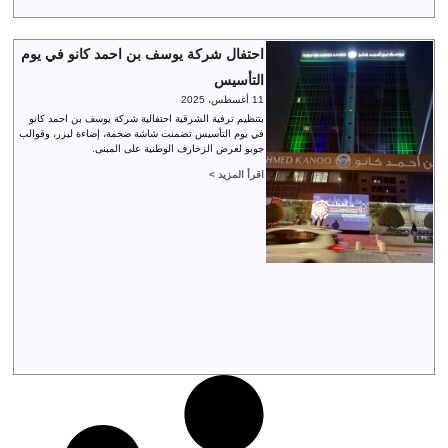
احتفال شركة يوسف بن احمد كانو في يوم
التأسيس
11 أغسطس، 2025
بتنظيم ترفية الشرقية احتفالية شركة يوسف بن احمد كانو
في يوم التأسيس تضمنت شاشة ضخمة، إضاءة ليزر، وقوالب
جوبو لعرض الزخارف الوطنية على المبنى.
اقرأ المزيد >