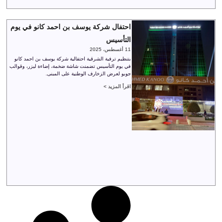
احتفال شركة يوسف بن احمد كانو في يوم
التأسيس
11 أغسطس، 2025
بتنظيم ترفية الشرقية احتفالية شركة يوسف بن احمد كانو
في يوم التأسيس تضمنت شاشة ضخمة، إضاءة ليزر، وقوالب
جوبو لعرض الزخارف الوطنية على المبنى.
اقرأ المزيد >