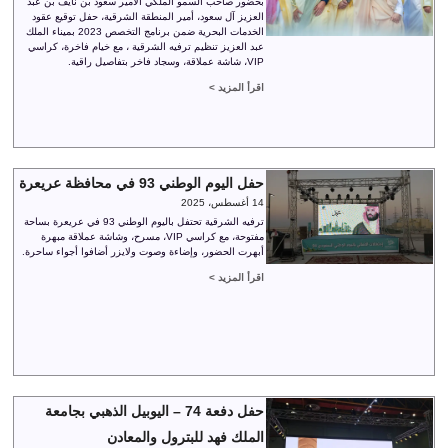
بحضور صاحب السمو الملكي الأمير سعود بن نايف بن عبد
العزيز آل سعود، أمير المنطقة الشرقية، حفل توقيع عقود
الخدمات البحرية ضمن برنامج التخصص 2023 بميناء الملك
عبد العزيز تنظيم ترفيه الشرقية ، مع خيام فاخرة، كراسي
VIP، شاشة عملاقة، وسجاد فاخر بتفاصيل راقية.
اقرأ المزيد >
حفل اليوم الوطني 93 في محافظة عريعرة
14 أغسطس، 2025
ترفيه الشرقية تحتفل باليوم الوطني 93 في عريعرة بساحة
مفتوحة، مع كراسي VIP، مسرح، وشاشة عملاقة مبهرة
أبهرت الحضور، وإضاءة وصوت ولايزر أضافوا أجواء ساحرة.
اقرأ المزيد >
حفل دفعة 74 – اليوبيل الذهبي بجامعة
الملك فهد للبترول والمعادن