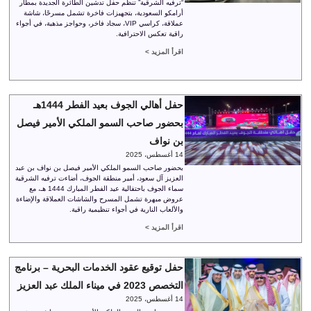
“ترفيه الشرقية” تنظم حفل تدشين الطائرة الجديدة بمطار
أرامكو السعودية، بتجهيزات فاخرة تشمل مسرحًا، شاشة
عملاقة، كراسي VIP، سجاد فاخر، وحواجز مذهبة، في أجواء
راقية تعكس الاحترافية.
اقرأ المزيد >
حفل أهالي الجوف بعيد الفطر 1444هـ
بحضور صاحب السمو الملكي الأمير فيصل
بن نواف
14 أغسطس، 2025
بحضور صاحب السمو الملكي الأمير فيصل بن نواف بن عبد
العزيز آل سعود، أمير منطقة الجوف، أضاءت ترفيه الشرقية
سماء الجوف باحتفالية عيد الفطر المبارك 1444 هـ، مع
عروض مبهرة تشمل المسرح والشاشات العملاقة والإضاءة
والألعاب النارية في أجواء تنظيمية راقية.
اقرأ المزيد >
حفل توقيع عقود الخدمات البحرية – برنامج
التخصص 2023 في ميناء الملك عبد العزيز
14 أغسطس، 2025