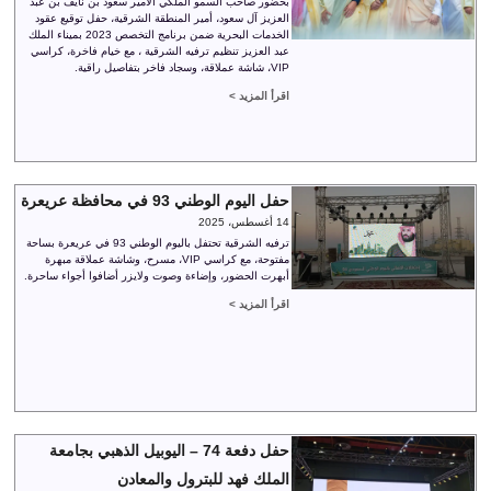
بحضور صاحب السمو الملكي الأمير سعود بن نايف بن عبد
العزيز آل سعود، أمير المنطقة الشرقية، حفل توقيع عقود
الخدمات البحرية ضمن برنامج التخصص 2023 بميناء الملك
عبد العزيز تنظيم ترفيه الشرقية ، مع خيام فاخرة، كراسي
VIP، شاشة عملاقة، وسجاد فاخر بتفاصيل راقية.
اقرأ المزيد >
حفل اليوم الوطني 93 في محافظة عريعرة
14 أغسطس، 2025
ترفيه الشرقية تحتفل باليوم الوطني 93 في عريعرة بساحة
مفتوحة، مع كراسي VIP، مسرح، وشاشة عملاقة مبهرة
أبهرت الحضور، وإضاءة وصوت ولايزر أضافوا أجواء ساحرة.
اقرأ المزيد >
حفل دفعة 74 – اليوبيل الذهبي بجامعة
الملك فهد للبترول والمعادن