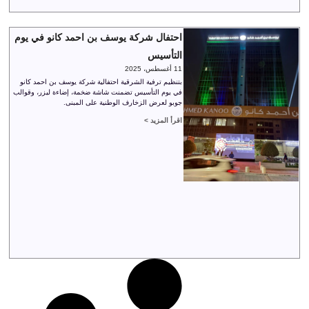
احتفال شركة يوسف بن احمد كانو في يوم
التأسيس
11 أغسطس، 2025
بتنظيم ترفية الشرقية احتفالية شركة يوسف بن احمد كانو
في يوم التأسيس تضمنت شاشة ضخمة، إضاءة ليزر، وقوالب
جوبو لعرض الزخارف الوطنية على المبنى.
اقرأ المزيد >