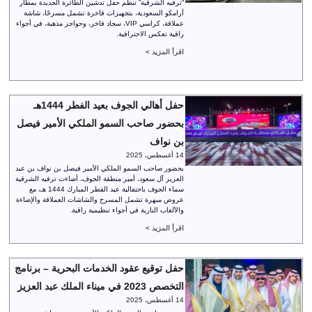
“ترفيه الشرقية” تنظم حفل تدشين الطائرة الجديدة بمطار
أرامكو السعودية، بتجهيزات فاخرة تشمل مسرحًا، شاشة
عملاقة، كراسي VIP، سجاد فاخر، وحواجز مذهبة، في أجواء
راقية تعكس الاحترافية.
اقرأ المزيد >
حفل أهالي الجوف بعيد الفطر 1444هـ
بحضور صاحب السمو الملكي الأمير فيصل
بن نواف
14 أغسطس، 2025
بحضور صاحب السمو الملكي الأمير فيصل بن نواف بن عبد
العزيز آل سعود، أمير منطقة الجوف، أضاءت ترفيه الشرقية
سماء الجوف باحتفالية عيد الفطر المبارك 1444 هـ، مع
عروض مبهرة تشمل المسرح والشاشات العملاقة والإضاءة
والألعاب النارية في أجواء تنظيمية راقية.
اقرأ المزيد >
حفل توقيع عقود الخدمات البحرية – برنامج
التخصص 2023 في ميناء الملك عبد العزيز
14 أغسطس، 2025