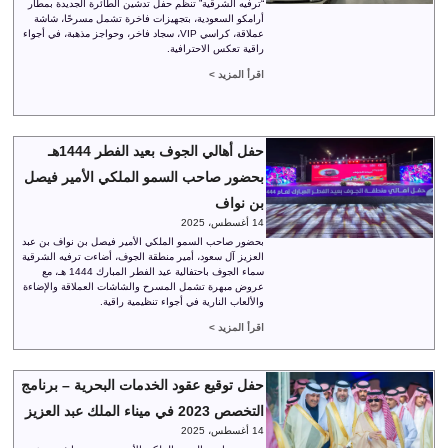
“ترفيه الشرقية” تنظم حفل تدشين الطائرة الجديدة بمطار
أرامكو السعودية، بتجهيزات فاخرة تشمل مسرحًا، شاشة
عملاقة، كراسي VIP، سجاد فاخر، وحواجز مذهبة، في أجواء
راقية تعكس الاحترافية.
اقرأ المزيد >
حفل أهالي الجوف بعيد الفطر 1444هـ
بحضور صاحب السمو الملكي الأمير فيصل
بن نواف
14 أغسطس، 2025
بحضور صاحب السمو الملكي الأمير فيصل بن نواف بن عبد
العزيز آل سعود، أمير منطقة الجوف، أضاءت ترفيه الشرقية
سماء الجوف باحتفالية عيد الفطر المبارك 1444 هـ، مع
عروض مبهرة تشمل المسرح والشاشات العملاقة والإضاءة
والألعاب النارية في أجواء تنظيمية راقية.
اقرأ المزيد >
حفل توقيع عقود الخدمات البحرية – برنامج
التخصص 2023 في ميناء الملك عبد العزيز
14 أغسطس، 2025