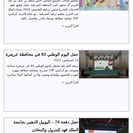
بحضور صاحب السمو الملكي الأمير سعود بن نايف بن عبد
العزيز آل سعود، أمير المنطقة الشرقية، حفل توقيع عقود
الخدمات البحرية ضمن برنامج التخصص 2023 بميناء الملك
عبد العزيز تنظيم ترفيه الشرقية ، مع خيام فاخرة، كراسي
VIP، شاشة عملاقة، وسجاد فاخر بتفاصيل راقية.
اقرأ المزيد >
حفل اليوم الوطني 93 في محافظة عريعرة
14 أغسطس، 2025
ترفيه الشرقية تحتفل باليوم الوطني 93 في عريعرة بساحة
مفتوحة، مع كراسي VIP، مسرح، وشاشة عملاقة مبهرة
أبهرت الحضور، وإضاءة وصوت ولايزر أضافوا أجواء ساحرة.
اقرأ المزيد >
حفل دفعة 74 – اليوبيل الذهبي بجامعة
الملك فهد للبترول والمعادن