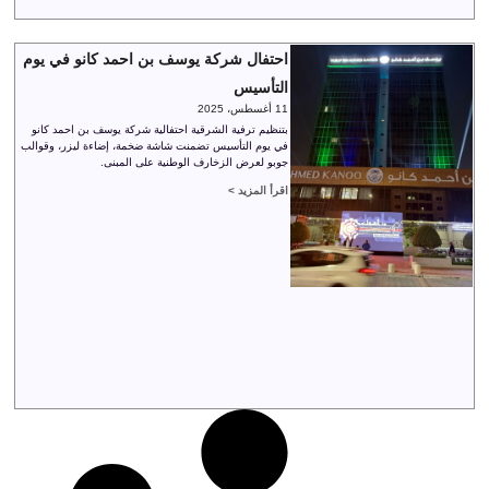
احتفال شركة يوسف بن احمد كانو في يوم
التأسيس
11 أغسطس، 2025
بتنظيم ترفية الشرقية احتفالية شركة يوسف بن احمد كانو
في يوم التأسيس تضمنت شاشة ضخمة، إضاءة ليزر، وقوالب
جوبو لعرض الزخارف الوطنية على المبنى.
اقرأ المزيد >