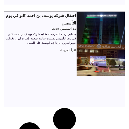
احتفال شركة يوسف بن احمد كانو في يوم
التأسيس
11 أغسطس، 2025
بتنظيم ترفية الشرقية احتفالية شركة يوسف بن احمد كانو
في يوم التأسيس تضمنت شاشة ضخمة، إضاءة ليزر، وقوالب
جوبو لعرض الزخارف الوطنية على المبنى.
اقرأ المزيد >