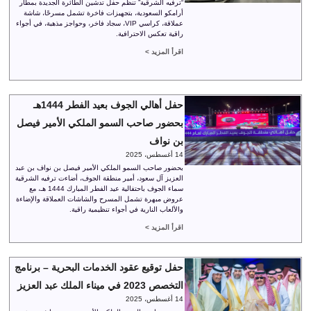
“ترفيه الشرقية” تنظم حفل تدشين الطائرة الجديدة بمطار
أرامكو السعودية، بتجهيزات فاخرة تشمل مسرحًا، شاشة
عملاقة، كراسي VIP، سجاد فاخر، وحواجز مذهبة، في أجواء
راقية تعكس الاحترافية.
اقرأ المزيد >
حفل أهالي الجوف بعيد الفطر 1444هـ
بحضور صاحب السمو الملكي الأمير فيصل
بن نواف
14 أغسطس، 2025
بحضور صاحب السمو الملكي الأمير فيصل بن نواف بن عبد
العزيز آل سعود، أمير منطقة الجوف، أضاءت ترفيه الشرقية
سماء الجوف باحتفالية عيد الفطر المبارك 1444 هـ، مع
عروض مبهرة تشمل المسرح والشاشات العملاقة والإضاءة
والألعاب النارية في أجواء تنظيمية راقية.
اقرأ المزيد >
حفل توقيع عقود الخدمات البحرية – برنامج
التخصص 2023 في ميناء الملك عبد العزيز
14 أغسطس، 2025