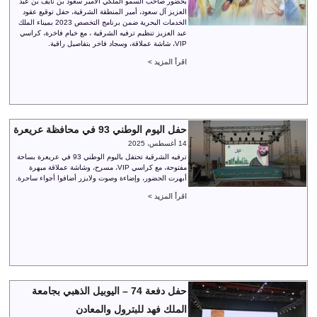
بحضور صاحب السمو الملكي الأمير سعود بن نايف بن عبد
العزيز آل سعود، أمير المنطقة الشرقية، حفل توقيع عقود
الخدمات البحرية ضمن برنامج التخصص 2023 بميناء الملك
عبد العزيز تنظيم ترفيه الشرقية ، مع خيام فاخرة، كراسي
VIP، شاشة عملاقة، وسجاد فاخر بتفاصيل راقية.
اقرأ المزيد >
حفل اليوم الوطني 93 في محافظة عريعرة
14 أغسطس، 2025
ترفيه الشرقية تحتفل باليوم الوطني 93 في عريعرة بساحة
مفتوحة، مع كراسي VIP، مسرح، وشاشة عملاقة مبهرة
أبهرت الحضور، وإضاءة وصوت ولايزر أضافوا أجواء ساحرة.
اقرأ المزيد >
حفل دفعة 74 – اليوبيل الذهبي بجامعة
الملك فهد للبترول والمعادن