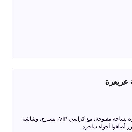
ترفيه الشرقية تحتفل باليوم الوطني 93 في عريعرة بساحة مفتوحة، مع كراسي VIP، مسرح، وشاشة
ر أضافوا أجواء ساحرة.