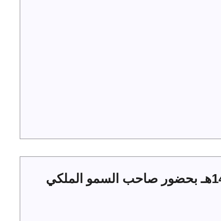
حفل أهالي الجوف بعيد الفطر 1444هـ بحضور صاحب السمو الملكي