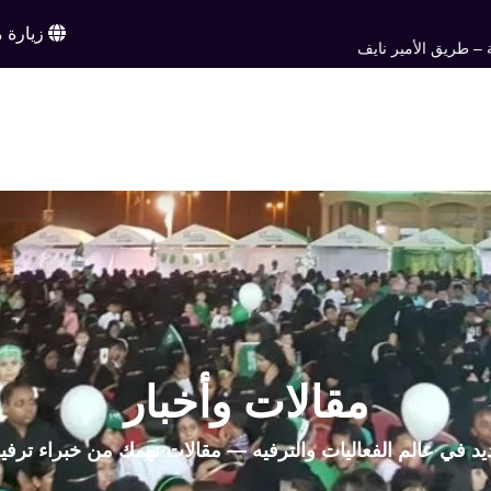
زيارة م
 – طريق الأمير نايف
ن
خدماتنا
أعمالنا
تواصل معنا
اخبار وم
EN
مقالات وأخبار
يد في عالم الفعاليات والترفيه — مقالات تهمك من خبراء ترفي