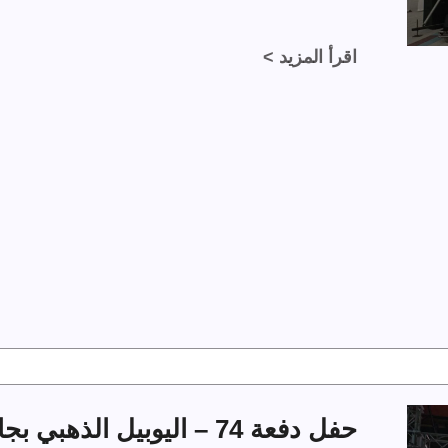
اقرأ المزيد >
حفل دفعة 74 – اليوبيل الذهبي بجامعة الملك فهد للبترول والمعادن