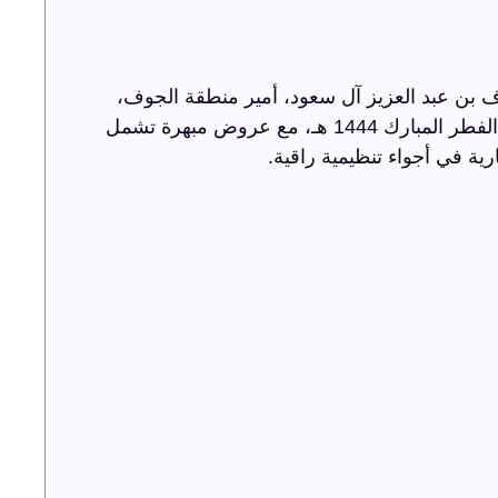
 بن عبد العزيز آل سعود، أمير منطقة الجوف،
أضاءت ترفيه الشرقية سماء الجوف باحتفالية عيد الفطر المبارك 1444 هـ، مع عروض مبهرة تشمل
رية في أجواء تنظيمية راقية.