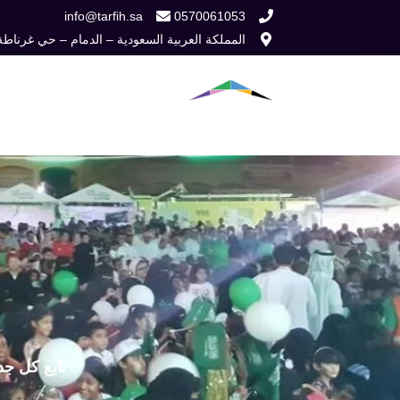
خطي
info@tarfih.sa
0570061053
المملكة العربية السعودية – الدمام – حي غرناطة
لى
لمحتوى
الرئيسية
من نح
تابع كل جد