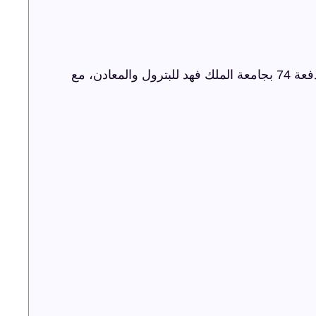
شركة ترفيه الشرقية تنظم حفل اليوبيل الذهبي لدفعة 74 بجامعة الملك فهد للبترول والمعادن، مع