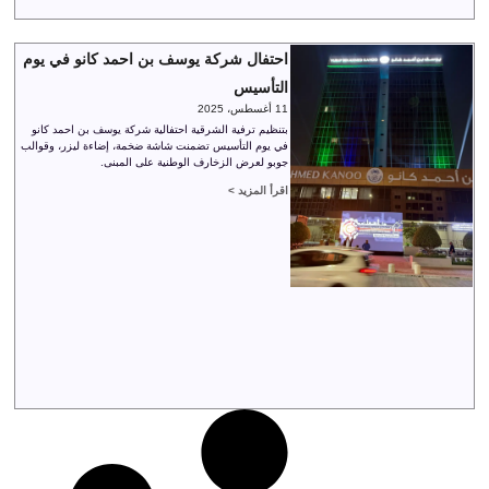
احتفال شركة يوسف بن احمد كانو في يوم
التأسيس
11 أغسطس، 2025
بتنظيم ترفية الشرقية احتفالية شركة يوسف بن احمد كانو
في يوم التأسيس تضمنت شاشة ضخمة، إضاءة ليزر، وقوالب
جوبو لعرض الزخارف الوطنية على المبنى.
اقرأ المزيد >