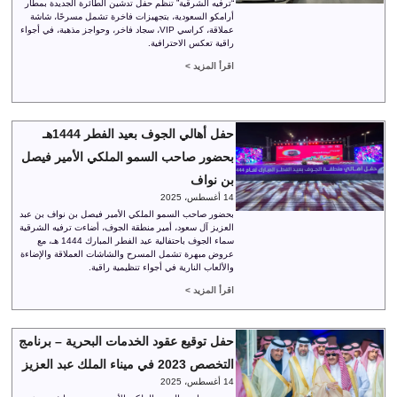
“ترفيه الشرقية” تنظم حفل تدشين الطائرة الجديدة بمطار
أرامكو السعودية، بتجهيزات فاخرة تشمل مسرحًا، شاشة
عملاقة، كراسي VIP، سجاد فاخر، وحواجز مذهبة، في أجواء
راقية تعكس الاحترافية.
اقرأ المزيد >
حفل أهالي الجوف بعيد الفطر 1444هـ
بحضور صاحب السمو الملكي الأمير فيصل
بن نواف
14 أغسطس، 2025
بحضور صاحب السمو الملكي الأمير فيصل بن نواف بن عبد
العزيز آل سعود، أمير منطقة الجوف، أضاءت ترفيه الشرقية
سماء الجوف باحتفالية عيد الفطر المبارك 1444 هـ، مع
عروض مبهرة تشمل المسرح والشاشات العملاقة والإضاءة
والألعاب النارية في أجواء تنظيمية راقية.
اقرأ المزيد >
حفل توقيع عقود الخدمات البحرية – برنامج
التخصص 2023 في ميناء الملك عبد العزيز
14 أغسطس، 2025