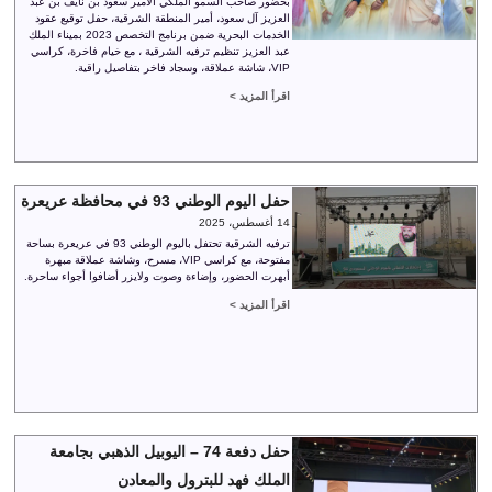
بحضور صاحب السمو الملكي الأمير سعود بن نايف بن عبد
العزيز آل سعود، أمير المنطقة الشرقية، حفل توقيع عقود
الخدمات البحرية ضمن برنامج التخصص 2023 بميناء الملك
عبد العزيز تنظيم ترفيه الشرقية ، مع خيام فاخرة، كراسي
VIP، شاشة عملاقة، وسجاد فاخر بتفاصيل راقية.
اقرأ المزيد >
حفل اليوم الوطني 93 في محافظة عريعرة
14 أغسطس، 2025
ترفيه الشرقية تحتفل باليوم الوطني 93 في عريعرة بساحة
مفتوحة، مع كراسي VIP، مسرح، وشاشة عملاقة مبهرة
أبهرت الحضور، وإضاءة وصوت ولايزر أضافوا أجواء ساحرة.
اقرأ المزيد >
حفل دفعة 74 – اليوبيل الذهبي بجامعة
الملك فهد للبترول والمعادن