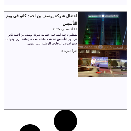
احتفال شركة يوسف بن احمد كانو في يوم
التأسيس
11 أغسطس، 2025
بتنظيم ترفية الشرقية احتفالية شركة يوسف بن احمد كانو
في يوم التأسيس تضمنت شاشة ضخمة، إضاءة ليزر، وقوالب
جوبو لعرض الزخارف الوطنية على المبنى.
اقرأ المزيد >