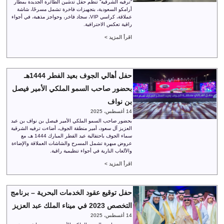
“ترفيه الشرقية” تنظم حفل تدشين الطائرة الجديدة بمطار
أرامكو السعودية، بتجهيزات فاخرة تشمل مسرحًا، شاشة
عملاقة، كراسي VIP، سجاد فاخر، وحواجز مذهبة، في أجواء
راقية تعكس الاحترافية.
اقرأ المزيد >
حفل أهالي الجوف بعيد الفطر 1444هـ
بحضور صاحب السمو الملكي الأمير فيصل
بن نواف
14 أغسطس، 2025
بحضور صاحب السمو الملكي الأمير فيصل بن نواف بن عبد
العزيز آل سعود، أمير منطقة الجوف، أضاءت ترفيه الشرقية
سماء الجوف باحتفالية عيد الفطر المبارك 1444 هـ، مع
عروض مبهرة تشمل المسرح والشاشات العملاقة والإضاءة
والألعاب النارية في أجواء تنظيمية راقية.
اقرأ المزيد >
حفل توقيع عقود الخدمات البحرية – برنامج
التخصص 2023 في ميناء الملك عبد العزيز
14 أغسطس، 2025