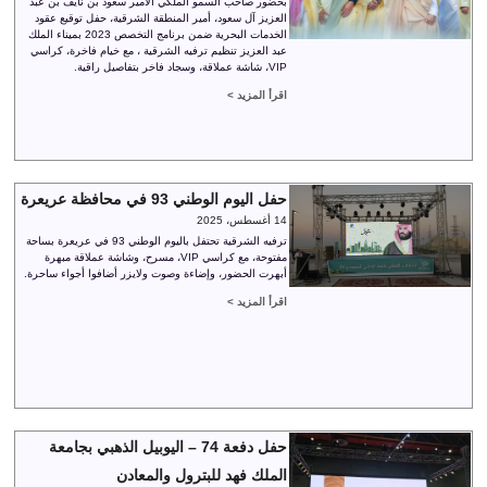
بحضور صاحب السمو الملكي الأمير سعود بن نايف بن عبد
العزيز آل سعود، أمير المنطقة الشرقية، حفل توقيع عقود
الخدمات البحرية ضمن برنامج التخصص 2023 بميناء الملك
عبد العزيز تنظيم ترفيه الشرقية ، مع خيام فاخرة، كراسي
VIP، شاشة عملاقة، وسجاد فاخر بتفاصيل راقية.
اقرأ المزيد >
حفل اليوم الوطني 93 في محافظة عريعرة
14 أغسطس، 2025
ترفيه الشرقية تحتفل باليوم الوطني 93 في عريعرة بساحة
مفتوحة، مع كراسي VIP، مسرح، وشاشة عملاقة مبهرة
أبهرت الحضور، وإضاءة وصوت ولايزر أضافوا أجواء ساحرة.
اقرأ المزيد >
حفل دفعة 74 – اليوبيل الذهبي بجامعة
الملك فهد للبترول والمعادن