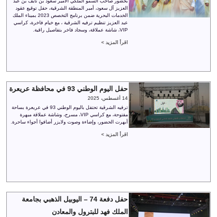
بحضور صاحب السمو الملكي الأمير سعود بن نايف بن عبد
العزيز آل سعود، أمير المنطقة الشرقية، حفل توقيع عقود
الخدمات البحرية ضمن برنامج التخصص 2023 بميناء الملك
عبد العزيز تنظيم ترفيه الشرقية ، مع خيام فاخرة، كراسي
VIP، شاشة عملاقة، وسجاد فاخر بتفاصيل راقية.
اقرأ المزيد >
حفل اليوم الوطني 93 في محافظة عريعرة
14 أغسطس، 2025
ترفيه الشرقية تحتفل باليوم الوطني 93 في عريعرة بساحة
مفتوحة، مع كراسي VIP، مسرح، وشاشة عملاقة مبهرة
أبهرت الحضور، وإضاءة وصوت ولايزر أضافوا أجواء ساحرة.
اقرأ المزيد >
حفل دفعة 74 – اليوبيل الذهبي بجامعة
الملك فهد للبترول والمعادن