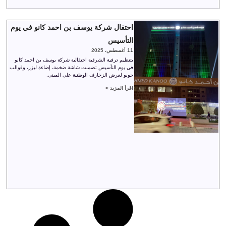
احتفال شركة يوسف بن احمد كانو في يوم
التأسيس
11 أغسطس، 2025
بتنظيم ترفية الشرقية احتفالية شركة يوسف بن احمد كانو
في يوم التأسيس تضمنت شاشة ضخمة، إضاءة ليزر، وقوالب
جوبو لعرض الزخارف الوطنية على المبنى.
اقرأ المزيد >