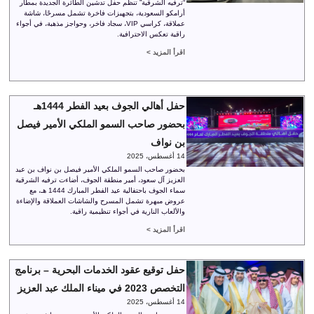
“ترفيه الشرقية” تنظم حفل تدشين الطائرة الجديدة بمطار
أرامكو السعودية، بتجهيزات فاخرة تشمل مسرحًا، شاشة
عملاقة، كراسي VIP، سجاد فاخر، وحواجز مذهبة، في أجواء
راقية تعكس الاحترافية.
اقرأ المزيد >
حفل أهالي الجوف بعيد الفطر 1444هـ
بحضور صاحب السمو الملكي الأمير فيصل
بن نواف
14 أغسطس، 2025
بحضور صاحب السمو الملكي الأمير فيصل بن نواف بن عبد
العزيز آل سعود، أمير منطقة الجوف، أضاءت ترفيه الشرقية
سماء الجوف باحتفالية عيد الفطر المبارك 1444 هـ، مع
عروض مبهرة تشمل المسرح والشاشات العملاقة والإضاءة
والألعاب النارية في أجواء تنظيمية راقية.
اقرأ المزيد >
حفل توقيع عقود الخدمات البحرية – برنامج
التخصص 2023 في ميناء الملك عبد العزيز
14 أغسطس، 2025