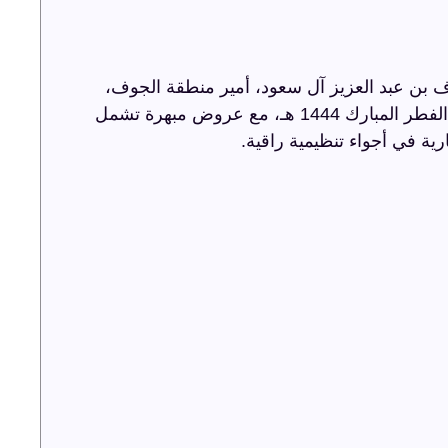
 بن عبد العزيز آل سعود، أمير منطقة الجوف،
أضاءت ترفيه الشرقية سماء الجوف باحتفالية عيد الفطر المبارك 1444 هـ، مع عروض مبهرة تشمل
رية في أجواء تنظيمية راقية.