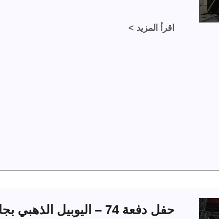
اقرأ المزيد >
حفل دفعة 74 – اليوبيل الذهبي بجامعة الملك فهد للبترول والمعادن