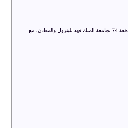
شركة ترفيه الشرقية تنظم حفل اليوبيل الذهبي لدفعة 74 بجامعة الملك فهد للبترول والمعادن، مع