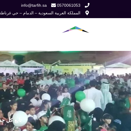
خطي
info@tarfih.sa
0570061053
المملكة العربية السعودية – الدمام – حي غرناطة
لى
لمحتوى
الرئيسية
من نح
تابع كل جد