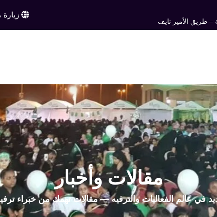
زيارة م
 – طريق الأمير نايف
ن
خدماتنا
أعمالنا
تواصل معنا
اخبار وم
EN
مقالات وأخبار
يد في عالم الفعاليات والترفيه — مقالات تهمك من خبراء ترفي