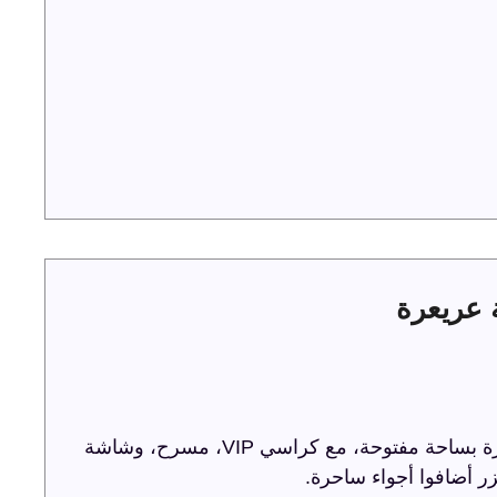
ترفيه الشرقية تحتفل باليوم الوطني 93 في عريعرة بساحة مفتوحة، مع كراسي VIP، مسرح، وشاشة
ر أضافوا أجواء ساحرة.