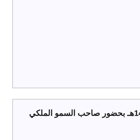
حفل أهالي الجوف بعيد الفطر 1444هـ بحضور صاحب السمو الملكي