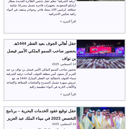
“ترفيه الشرقية” تنظم حفل تدشين الطائرة الجديدة بمطار
أرامكو السعودية، بتجهيزات فاخرة تشمل مسرحًا، شاشة
عملاقة، كراسي VIP، سجاد فاخر، وحواجز مذهبة، في أجواء
راقية تعكس الاحترافية.
اقرأ المزيد >
حفل أهالي الجوف بعيد الفطر 1444هـ
بحضور صاحب السمو الملكي الأمير فيصل
بن نواف
14 أغسطس، 2025
بحضور صاحب السمو الملكي الأمير فيصل بن نواف بن عبد
العزيز آل سعود، أمير منطقة الجوف، أضاءت ترفيه الشرقية
سماء الجوف باحتفالية عيد الفطر المبارك 1444 هـ، مع
عروض مبهرة تشمل المسرح والشاشات العملاقة والإضاءة
والألعاب النارية في أجواء تنظيمية راقية.
اقرأ المزيد >
حفل توقيع عقود الخدمات البحرية – برنامج
التخصص 2023 في ميناء الملك عبد العزيز
14 أغسطس، 2025