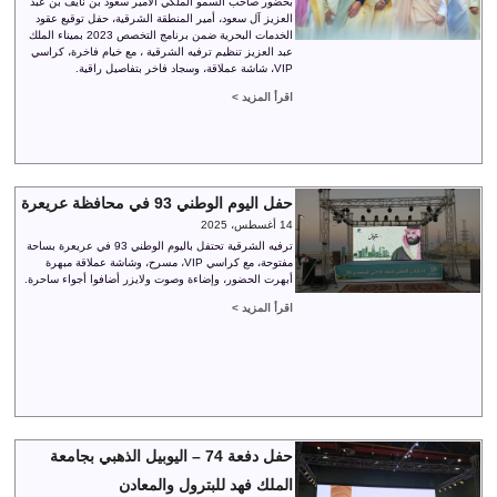
بحضور صاحب السمو الملكي الأمير سعود بن نايف بن عبد
العزيز آل سعود، أمير المنطقة الشرقية، حفل توقيع عقود
الخدمات البحرية ضمن برنامج التخصص 2023 بميناء الملك
عبد العزيز تنظيم ترفيه الشرقية ، مع خيام فاخرة، كراسي
VIP، شاشة عملاقة، وسجاد فاخر بتفاصيل راقية.
اقرأ المزيد >
حفل اليوم الوطني 93 في محافظة عريعرة
14 أغسطس، 2025
ترفيه الشرقية تحتفل باليوم الوطني 93 في عريعرة بساحة
مفتوحة، مع كراسي VIP، مسرح، وشاشة عملاقة مبهرة
أبهرت الحضور، وإضاءة وصوت ولايزر أضافوا أجواء ساحرة.
اقرأ المزيد >
حفل دفعة 74 – اليوبيل الذهبي بجامعة
الملك فهد للبترول والمعادن