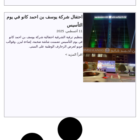
احتفال شركة يوسف بن احمد كانو في يوم
التأسيس
11 أغسطس، 2025
بتنظيم ترفية الشرقية احتفالية شركة يوسف بن احمد كانو
في يوم التأسيس تضمنت شاشة ضخمة، إضاءة ليزر، وقوالب
جوبو لعرض الزخارف الوطنية على المبنى.
اقرأ المزيد >