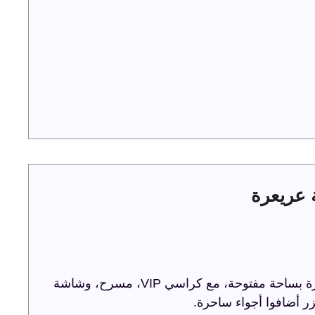
ترفيه الشرقية تحتفل باليوم الوطني 93 في عريعرة بساحة مفتوحة، مع كراسي VIP، مسرح، وشاشة
ر أضافوا أجواء ساحرة.