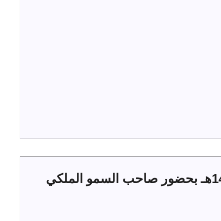
حفل أهالي الجوف بعيد الفطر 1444هـ بحضور صاحب السمو الملكي