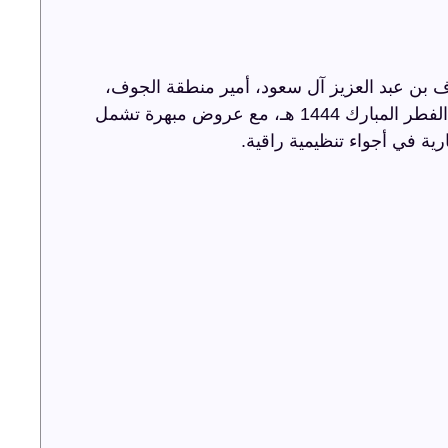
 بن عبد العزيز آل سعود، أمير منطقة الجوف،
أضاءت ترفيه الشرقية سماء الجوف باحتفالية عيد الفطر المبارك 1444 هـ، مع عروض مبهرة تشمل
رية في أجواء تنظيمية راقية.