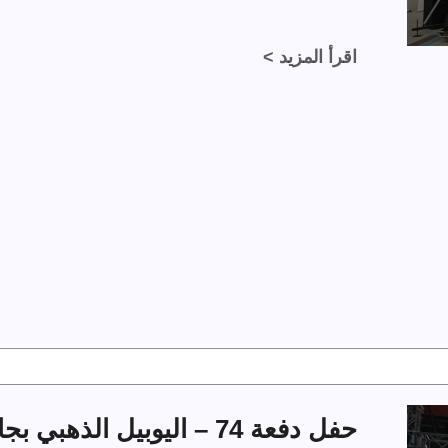
اقرأ المزيد >
حفل دفعة 74 – اليوبيل الذهبي بجامعة الملك فهد للبترول والمعادن