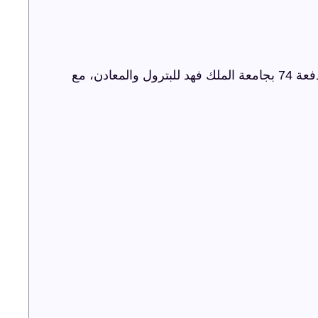
شركة ترفيه الشرقية تنظم حفل اليوبيل الذهبي لدفعة 74 بجامعة الملك فهد للبترول والمعادن، مع