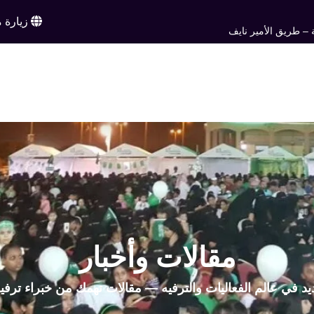
زيارة م
 – طريق الأمير نايف
ن
خدماتنا
أعمالنا
تواصل معنا
اخبار وم
EN
مقالات وأخبار
يد في عالم الفعاليات والترفيه — مقالات تهمك من خبراء ترفي