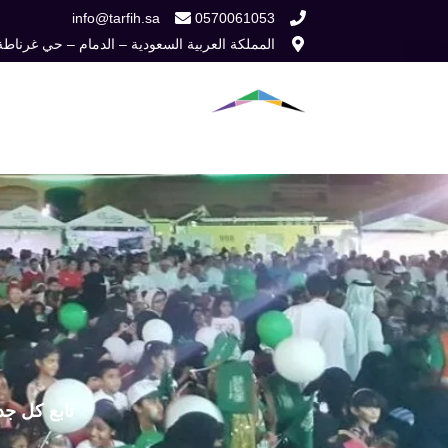
خطي
info@tarfih.sa
0570061053
المملكة العربية السعودية – الدمام – حي غرناطة
لى
لمحتوى
الرئيسية
من نح
تابع كل جد