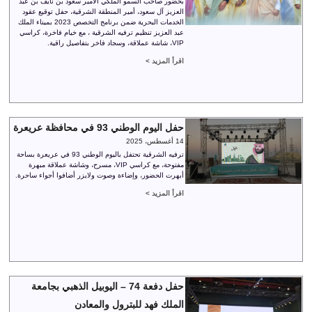
بحضور صاحب السمو الملكي الأمير سعود بن نايف بن عبد
العزيز آل سعود، أمير المنطقة الشرقية، حفل توقيع عقود
الخدمات البحرية ضمن برنامج التخصص 2023 بميناء الملك
عبد العزيز تنظيم ترفيه الشرقية ، مع خيام فاخرة، كراسي
VIP، شاشة عملاقة، وسجاد فاخر بتفاصيل راقية.
اقرأ المزيد >
حفل اليوم الوطني 93 في محافظة عريعرة
14 أغسطس، 2025
ترفيه الشرقية تحتفل باليوم الوطني 93 في عريعرة بساحة
مفتوحة، مع كراسي VIP، مسرح، وشاشة عملاقة مبهرة
أبهرت الحضور، وإضاءة وصوت ولايزر أضافوا أجواء ساحرة.
اقرأ المزيد >
حفل دفعة 74 – اليوبيل الذهبي بجامعة
الملك فهد للبترول والمعادن