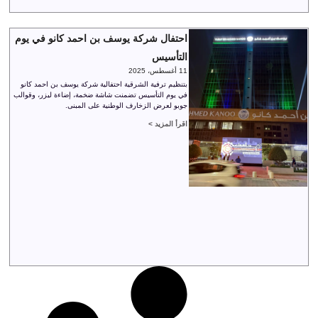
احتفال شركة يوسف بن احمد كانو في يوم
التأسيس
11 أغسطس، 2025
بتنظيم ترفية الشرقية احتفالية شركة يوسف بن احمد كانو
في يوم التأسيس تضمنت شاشة ضخمة، إضاءة ليزر، وقوالب
جوبو لعرض الزخارف الوطنية على المبنى.
اقرأ المزيد >