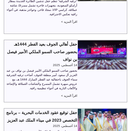
“ترفيه الشرقية” تنظم حفل تدشين الطائرة الجديدة بمطار
أرامكو السعودية، بتجهيزات فاخرة تشمل مسرحًا، شاشة
عملاقة، كراسي VIP، سجاد فاخر، وحواجز مذهبة، في أجواء
راقية تعكس الاحترافية.
اقرأ المزيد >
حفل أهالي الجوف بعيد الفطر 1444هـ
بحضور صاحب السمو الملكي الأمير فيصل
بن نواف
14 أغسطس، 2025
بحضور صاحب السمو الملكي الأمير فيصل بن نواف بن عبد
العزيز آل سعود، أمير منطقة الجوف، أضاءت ترفيه الشرقية
سماء الجوف باحتفالية عيد الفطر المبارك 1444 هـ، مع
عروض مبهرة تشمل المسرح والشاشات العملاقة والإضاءة
والألعاب النارية في أجواء تنظيمية راقية.
اقرأ المزيد >
حفل توقيع عقود الخدمات البحرية – برنامج
التخصص 2023 في ميناء الملك عبد العزيز
14 أغسطس، 2025