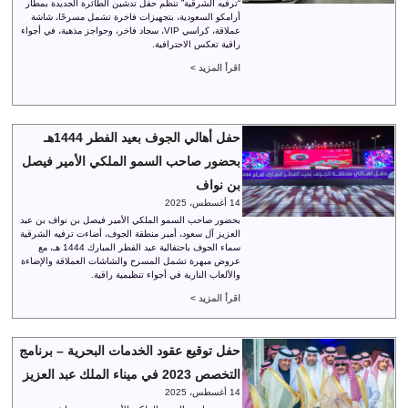
“ترفيه الشرقية” تنظم حفل تدشين الطائرة الجديدة بمطار
أرامكو السعودية، بتجهيزات فاخرة تشمل مسرحًا، شاشة
عملاقة، كراسي VIP، سجاد فاخر، وحواجز مذهبة، في أجواء
راقية تعكس الاحترافية.
اقرأ المزيد >
حفل أهالي الجوف بعيد الفطر 1444هـ
بحضور صاحب السمو الملكي الأمير فيصل
بن نواف
14 أغسطس، 2025
بحضور صاحب السمو الملكي الأمير فيصل بن نواف بن عبد
العزيز آل سعود، أمير منطقة الجوف، أضاءت ترفيه الشرقية
سماء الجوف باحتفالية عيد الفطر المبارك 1444 هـ، مع
عروض مبهرة تشمل المسرح والشاشات العملاقة والإضاءة
والألعاب النارية في أجواء تنظيمية راقية.
اقرأ المزيد >
حفل توقيع عقود الخدمات البحرية – برنامج
التخصص 2023 في ميناء الملك عبد العزيز
14 أغسطس، 2025