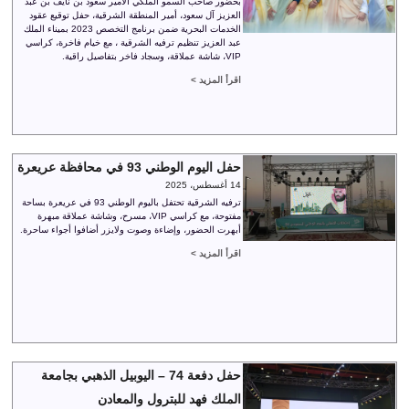
بحضور صاحب السمو الملكي الأمير سعود بن نايف بن عبد
العزيز آل سعود، أمير المنطقة الشرقية، حفل توقيع عقود
الخدمات البحرية ضمن برنامج التخصص 2023 بميناء الملك
عبد العزيز تنظيم ترفيه الشرقية ، مع خيام فاخرة، كراسي
VIP، شاشة عملاقة، وسجاد فاخر بتفاصيل راقية.
اقرأ المزيد >
حفل اليوم الوطني 93 في محافظة عريعرة
14 أغسطس، 2025
ترفيه الشرقية تحتفل باليوم الوطني 93 في عريعرة بساحة
مفتوحة، مع كراسي VIP، مسرح، وشاشة عملاقة مبهرة
أبهرت الحضور، وإضاءة وصوت ولايزر أضافوا أجواء ساحرة.
اقرأ المزيد >
حفل دفعة 74 – اليوبيل الذهبي بجامعة
الملك فهد للبترول والمعادن