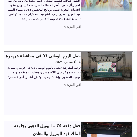
بحضور صاحب السمو الملكي الأمير سعود بن نايف بن عبد
العزيز آل سعود، أمير المنطقة الشرقية، حفل توقيع عقود
الخدمات البحرية ضمن برنامج التخصص 2023 بميناء الملك
عبد العزيز تنظيم ترفيه الشرقية ، مع خيام فاخرة، كراسي
VIP، شاشة عملاقة، وسجاد فاخر بتفاصيل راقية.
اقرأ المزيد >
حفل اليوم الوطني 93 في محافظة عريعرة
14 أغسطس، 2025
ترفيه الشرقية تحتفل باليوم الوطني 93 في عريعرة بساحة
مفتوحة، مع كراسي VIP، مسرح، وشاشة عملاقة مبهرة
أبهرت الحضور، وإضاءة وصوت ولايزر أضافوا أجواء ساحرة.
اقرأ المزيد >
حفل دفعة 74 – اليوبيل الذهبي بجامعة
الملك فهد للبترول والمعادن