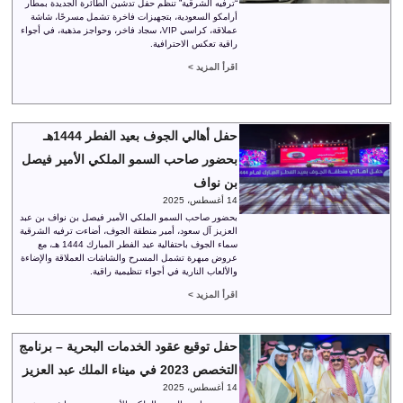
“ترفيه الشرقية” تنظم حفل تدشين الطائرة الجديدة بمطار
أرامكو السعودية، بتجهيزات فاخرة تشمل مسرحًا، شاشة
عملاقة، كراسي VIP، سجاد فاخر، وحواجز مذهبة، في أجواء
راقية تعكس الاحترافية.
اقرأ المزيد >
حفل أهالي الجوف بعيد الفطر 1444هـ
بحضور صاحب السمو الملكي الأمير فيصل
بن نواف
14 أغسطس، 2025
بحضور صاحب السمو الملكي الأمير فيصل بن نواف بن عبد
العزيز آل سعود، أمير منطقة الجوف، أضاءت ترفيه الشرقية
سماء الجوف باحتفالية عيد الفطر المبارك 1444 هـ، مع
عروض مبهرة تشمل المسرح والشاشات العملاقة والإضاءة
والألعاب النارية في أجواء تنظيمية راقية.
اقرأ المزيد >
حفل توقيع عقود الخدمات البحرية – برنامج
التخصص 2023 في ميناء الملك عبد العزيز
14 أغسطس، 2025