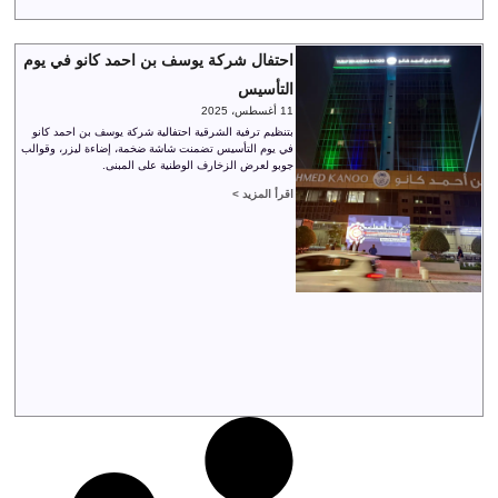
احتفال شركة يوسف بن احمد كانو في يوم
التأسيس
11 أغسطس، 2025
بتنظيم ترفية الشرقية احتفالية شركة يوسف بن احمد كانو
في يوم التأسيس تضمنت شاشة ضخمة، إضاءة ليزر، وقوالب
جوبو لعرض الزخارف الوطنية على المبنى.
اقرأ المزيد >