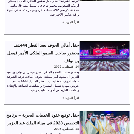
“ترفيه الشرقية” تنظم حفل تدشين الطائرة الجديدة بمطار
أرامكو السعودية، بتجهيزات فاخرة تشمل مسرحًا، شاشة
عملاقة، كراسي VIP، سجاد فاخر، وحواجز مذهبة، في أجواء
راقية تعكس الاحترافية.
اقرأ المزيد >
حفل أهالي الجوف بعيد الفطر 1444هـ
بحضور صاحب السمو الملكي الأمير فيصل
بن نواف
14 أغسطس، 2025
بحضور صاحب السمو الملكي الأمير فيصل بن نواف بن عبد
العزيز آل سعود، أمير منطقة الجوف، أضاءت ترفيه الشرقية
سماء الجوف باحتفالية عيد الفطر المبارك 1444 هـ، مع
عروض مبهرة تشمل المسرح والشاشات العملاقة والإضاءة
والألعاب النارية في أجواء تنظيمية راقية.
اقرأ المزيد >
حفل توقيع عقود الخدمات البحرية – برنامج
التخصص 2023 في ميناء الملك عبد العزيز
14 أغسطس، 2025