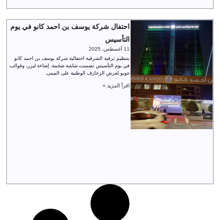
احتفال شركة يوسف بن احمد كانو في يوم
التأسيس
11 أغسطس، 2025
بتنظيم ترفية الشرقية احتفالية شركة يوسف بن احمد كانو
في يوم التأسيس تضمنت شاشة ضخمة، إضاءة ليزر، وقوالب
جوبو لعرض الزخارف الوطنية على المبنى.
اقرأ المزيد >