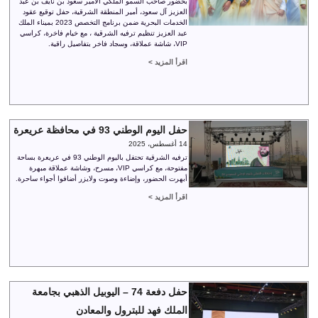
بحضور صاحب السمو الملكي الأمير سعود بن نايف بن عبد
العزيز آل سعود، أمير المنطقة الشرقية، حفل توقيع عقود
الخدمات البحرية ضمن برنامج التخصص 2023 بميناء الملك
عبد العزيز تنظيم ترفيه الشرقية ، مع خيام فاخرة، كراسي
VIP، شاشة عملاقة، وسجاد فاخر بتفاصيل راقية.
اقرأ المزيد >
حفل اليوم الوطني 93 في محافظة عريعرة
14 أغسطس، 2025
ترفيه الشرقية تحتفل باليوم الوطني 93 في عريعرة بساحة
مفتوحة، مع كراسي VIP، مسرح، وشاشة عملاقة مبهرة
أبهرت الحضور، وإضاءة وصوت ولايزر أضافوا أجواء ساحرة.
اقرأ المزيد >
حفل دفعة 74 – اليوبيل الذهبي بجامعة
الملك فهد للبترول والمعادن